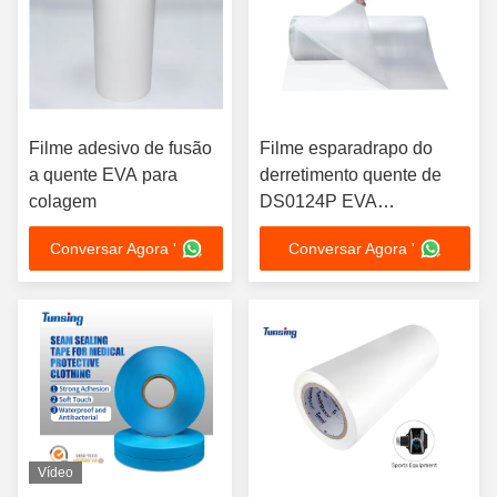
Filme adesivo de fusão
Filme esparadrapo do
a quente EVA para
derretimento quente de
colagem
DS0124P EVA
termoplástico para a sola
Conversar Agora '
Conversar Agora '
da sapata de EVA/silicone
Vídeo