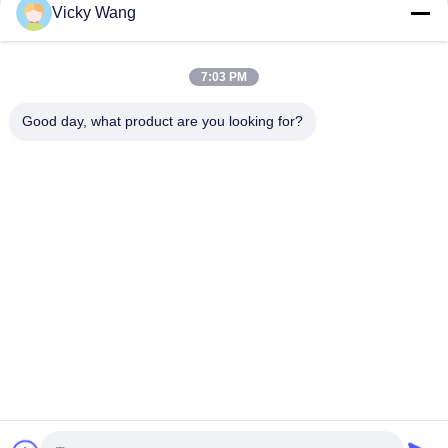
Vicky Wang
7:03 PM
Good day, what product are you looking for?
Shenzhen Tunsing Plastic Products Co., Ltd.
ts02@tunsing.com.cn
86-755-8996-0062
Zona industrial de Tunsing, vila do no. 28 Xiatian, rua de
Longtian, distrito de Pingshan, cidade de Shenzhen,
província de Guangdong, China
Boa qualidade de China Filme adesivo do derretimento
quente Fornecedor. © de Copyright 2018-2026 Shenzhen
Tunsing Plastic Products Co., Ltd. . Todos os direitos