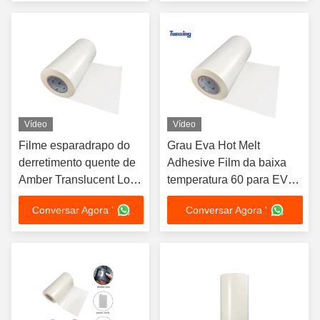
Vídeo
Vídeo
Filme esparadrapo do
Grau Eva Hot Melt
derretimento quente de
Adhesive Film da baixa
Amber Translucent Low
temperatura 60 para EVA
Temperature Eva para a
Foam
Conversar Agora '
Conversar Agora '
espuma