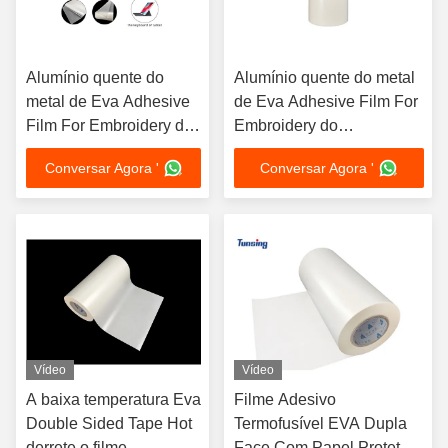
Alumínio quente do
Alumínio quente do metal
metal de Eva Adhesive
de Eva Adhesive Film For
Film For Embroidery do
Embroidery do
derretimento
derretimento
Conversar Agora '
Conversar Agora '
Vídeo
Vídeo
A baixa temperatura Eva
Filme Adesivo
Double Sided Tape Hot
Termofusível EVA Dupla
derrete o filme
Face Com Papel Protetor