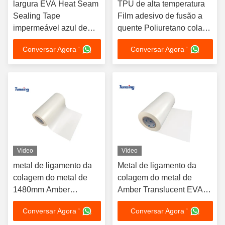
largura EVA Heat Seam
TPU de alta temperatura
Sealing Tape
Film adesivo de fusão a
impermeável azul de
quente Poliuretano cola
20mm para o vestuário
adesiva de fusão a quente
Conversar Agora '
Conversar Agora '
de proteção
para couro
Vídeo
Vídeo
metal de ligamento da
Metal de ligamento da
colagem do metal de
colagem do metal de
1480mm Amber
Amber Translucent EVA
Translucent EVA Hot
Hot Melt Adhesive Film
Conversar Agora '
Conversar Agora '
Melt Adhesive Film