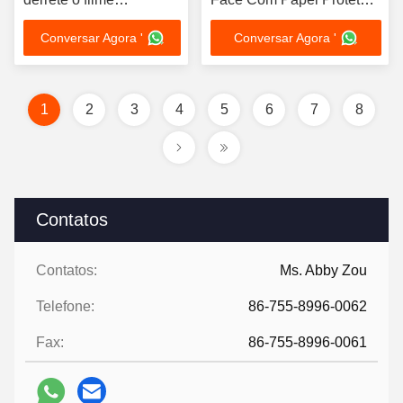
esparadrapo para a
Largura 500mm Filme
Conversar Agora '
Conversar Agora '
folha de alumínio
Adesivo Termofusível Para
Colagem de Metal
1
2
3
4
5
6
7
8
Contatos
Contatos:
Ms. Abby Zou
Telefone:
86-755-8996-0062
Fax:
86-755-8996-0061