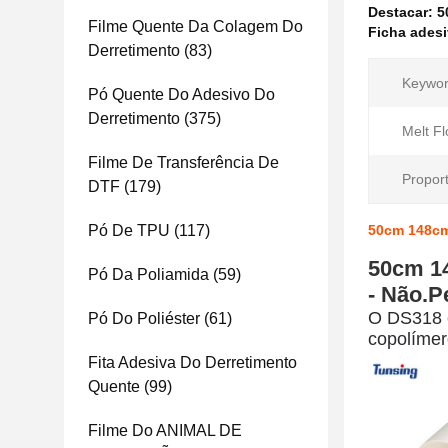
Destacar:
5
Filme Quente Da Colagem Do
Ficha adesi
Derretimento
(83)
Keywor
Pó Quente Do Adesivo Do
Derretimento
(375)
Melt Fl
Filme De Transferência De
Proport
DTF
(179)
Pó De TPU
(117)
50cm 148cm
50cm 14
Pó Da Poliamida
(59)
- Não.
P
O DS318 é
Pó Do Poliéster
(61)
copolímero
Fita Adesiva Do Derretimento
Quente
(99)
Filme Do ANIMAL DE