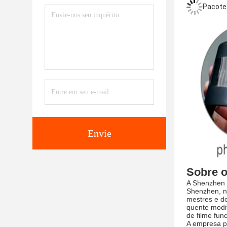
Pacote 
Envie
Sobre o
A Shenzhen T
Shenzhen, n
mestres e d
quente modif
de filme fun
A empresa p