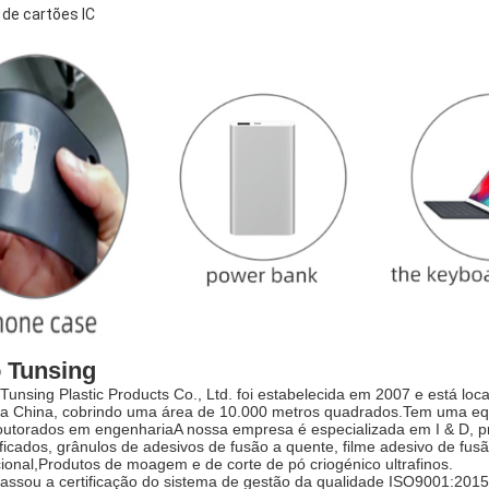
de cartões IC
 Tunsing
unsing Plastic Products Co., Ltd. foi estabelecida em 2007 e está loc
a China, cobrindo uma área de 10.000 metros quadrados.Tem uma equip
outorados em engenhariaA nossa empresa é especializada em I & D, p
icados, grânulos de adesivos de fusão a quente, filme adesivo de fus
cional,Produtos de moagem e de corte de pó criogénico ultrafinos.
assou a certificação do sistema de gestão da qualidade ISO9001:2015