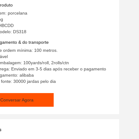
produto
em: porcelana
ng
: HBCDD
odelo: DS318
gamento & do transporte
e ordem mínima: 100 metros.
ável
mbalagem: 100yards/roll, 2rolls/ctn
rega: Enviado em 3-5 dias após receber o pagamento
gamento: alibaba
 fonte: 30000 jardas pelo dia
Conversar Agora
s