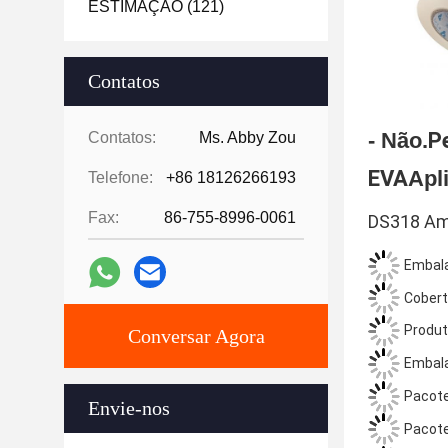
ESTIMAÇÃO
(121)
Contatos
- Não.
P
Contatos:
Ms. Abby Zou
EVA
Apl
Telefone:
+86 18126266193
Fax:
86-755-8996-0061
DS318 Am
Embala
Cobert
Produt
Conversar Agora
Embala
Pacote
Envie-nos
Pacote