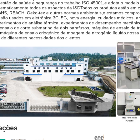
gestão da saúde e segurança no trabalho ISO 45001,e adota o model
istematicamente todos os aspectos da I&DTodos os produtos estão em
oHS, REACH, Oeko-tex e outras normas ambientais,e estamos comprom
são usados em eletrônica 3C, 5G, nova energia, cuidados médicos, ar
perimentos de análise térmica, experimentos de desempenho mecânico
ensaio de corte submarino de dois parafusos, máquina de ensaio de t
 máquina de ensaio criogénico de moagem de nitrogénio líquido.noss
 de diferentes necessidades dos clientes.
cações