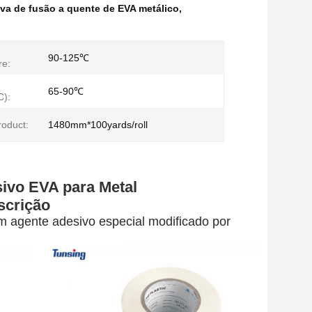
iva de fusão a quente de EVA metálico
,
90-125℃
re:
65-90℃
):
roduct:
1480mm*100yards/roll
ivo EVA para Metal
scrição
m agente adesivo especial modificado por