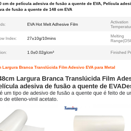
0 cm de película adesiva de fusão a quente de EVA
,
Película ades
va de fusão a quente de 148 cm EVA
Activation
ds:
EVA Hot Melt Adhesive Film
Temperatu
Melting
ow Index:
27±10g/10mins
Range(DSC
ion:
1.0±0.02g/cm³
Finished P
 Largura Branca Translúcida Film Adesivo EVA para Metal
8cm Largura Branca Translúcida Film Ades
elícula adesiva de fusão a quente de EVA
De
 um tipo de adesivo de fusão a quente que é feito de u
 de etileno-vinil acetato.