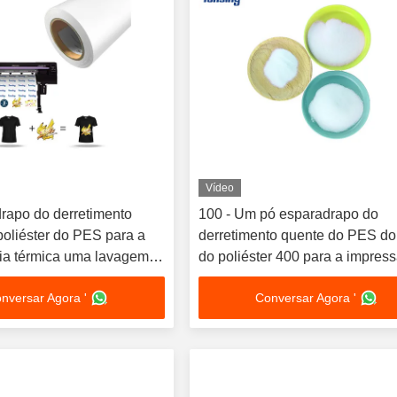
Vídeo
rapo do derretimento
100 - Um pó esparadrapo do
poliéster do PES para a
derretimento quente do PES do
cia térmica uma lavagem
do poliéster 400 para a impres
 resistente
tela
nversar Agora '
Conversar Agora '