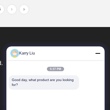
6
Karry Liu
d.
5:37 PM
Relações Rápidas
Good day, what product are you looking 
for?
Perfil da empresa
Excursão da fábrica
Controle da qualidade