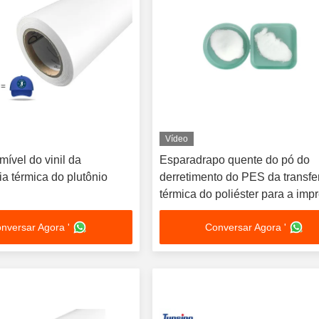
Vídeo
mível do vinil da
Esparadrapo quente do pó do
ia térmica do plutônio
derretimento do PES da transfe
térmica do poliéster para a imp
da tela da tela
nversar Agora '
Conversar Agora '