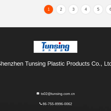
1
2
3
4
5
henzhen Tunsing Plastic Products Co., Lt
ts02@tunsing.com.cn
86-755-8996-0062