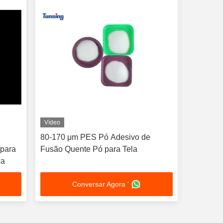
Vídeo
80-170 μm PES Pó Adesivo de
 para
Fusão Quente Pó para Tela
ca
Conversar Agora '