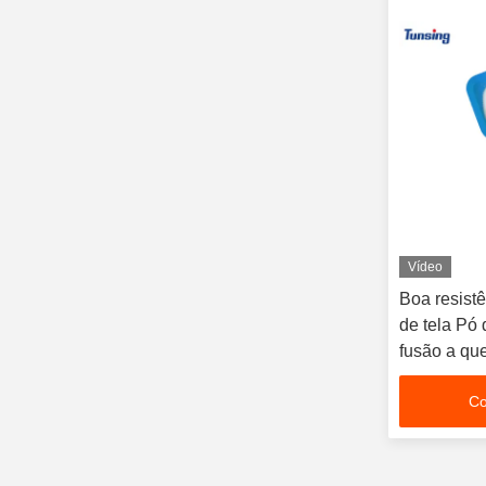
Vídeo
Boa resist
de tela Pó 
fusão a qu
tela
Co