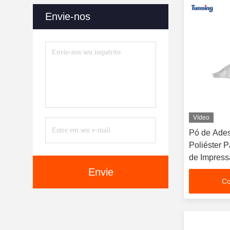
ESTIMAÇÃO
(121)
Envie-nos
Vídeo
Pó de Ades
Poliéster 
de Impress
Envie
Co