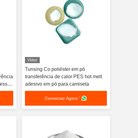
Vídeo
Tunsing Co poliéster em pó
rência
transferência de calor PES hot melt
ressão
adesivo em pó para camiseta
Conversar Agora '