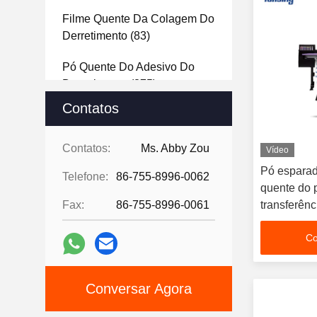
Filme Quente Da Colagem Do
Derretimento
(83)
Pó Quente Do Adesivo Do
Derretimento
(375)
Contatos
Filme De Transferência De
DTF
(179)
Contatos:
Ms. Abby Zou
Vídeo
Pó De TPU
(117)
Pó esparad
Telefone:
86-755-8996-0062
quente do 
Pó Da Poliamida
(59)
Fax:
86-755-8996-0061
transferên
de 90 graus
Pó Do Poliéster
(61)
Co
Fita Adesiva Do Derretimento
Quente
(99)
Conversar Agora
Filme Do ANIMAL DE