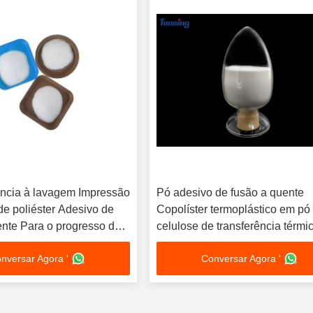
ência à lavagem Impressão
Pó adesivo de fusão a quente
de poliéster Adesivo de
Copolíster termoplástico em pó
ente Para o progresso da
celulose de transferência térmi
nversar Agora '
Conversar Agora '