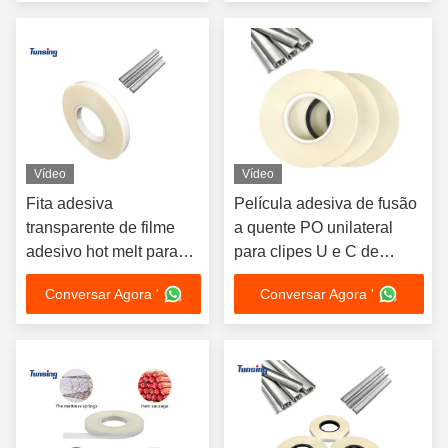
Vídeo
Vídeo
Fita adesiva
Película adesiva de fusão
transparente de filme
a quente PO unilateral
adesivo hot melt para
para clipes U e C de
pregos de aço U/C
salsichas
Conversar Agora '
Conversar Agora '