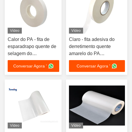
Vídeo
Vídeo
Calor do PA - fita de
Claro - fita adesiva do
esparadrapo quente de
derretimento quente
selagem do
amarelo do PA
derretimento da
Copolyamide de SIM Card
Conversar Agora '
Conversar Agora '
poliamida da largura de
Sticking
29mm para SIM Card
Vídeo
Vídeo