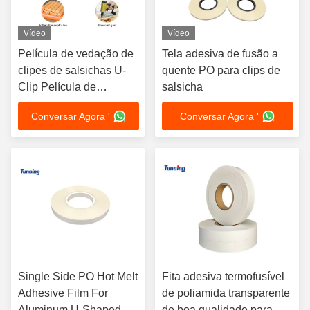
Vídeo
Vídeo
Película de vedação de
Tela adesiva de fusão a
clipes de salsichas U-
quente PO para clips de
Clip Película de
salsicha
vedação de clipes de U-
Conversar Agora '
Conversar Agora '
Clip Película de
vedação térmica
unilateral
Single Side PO Hot Melt
Fita adesiva termofusível
Adhesive Film For
de poliamida transparente
Aluminum U-Shaped
de boa qualidade para