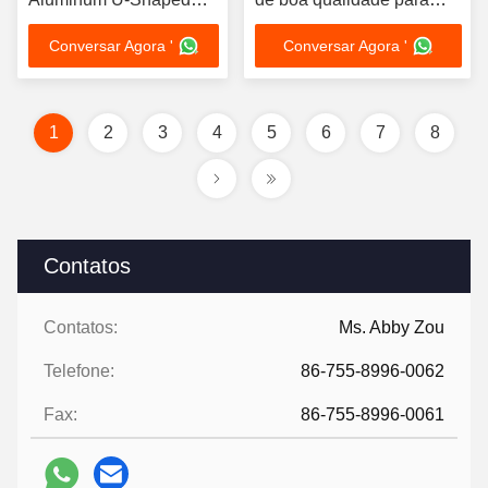
Nail and C-Shaped Nail
cartão de identificação e
Conversar Agora '
Conversar Agora '
cartão SIM
1
2
3
4
5
6
7
8
Contatos
Contatos:
Ms. Abby Zou
Telefone:
86-755-8996-0062
Fax:
86-755-8996-0061