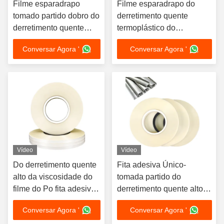
Filme esparadrapo
Filme esparadrapo do
tomado partido dobro do
derretimento quente
derretimento quente
termoplástico do
elástico da fita de Tpu
poliuretano TPU para a
Conversar Agora '
Conversar Agora '
para a tela de matéria
tela impermeável
têxtil
Vídeo
Vídeo
Do derretimento quente
Fita adesiva Único-
alto da viscosidade do
tomada partido do
filme do Po fita adesiva
derretimento quente alto
para o prego de U
da viscosidade para o
Conversar Agora '
Conversar Agora '
prego galvanizado