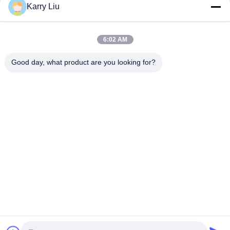
Karry Liu
6:02 AM
Good day, what product are you looking for?
Shenzhen Tunsing Plastic Products Co., Ltd.
ts02@tunsing.com.cn
86-755-8996-0062
Zona industrial de Tunsing, vila do no. 28 Xiatian, rua de
Longtian, distrito de Pingshan, cidade de Shenzhen,
província de Guangdong, China
Boa qualidade de China Filme adesivo do derretimento
quente Fornecedor. © de Copyright 2018-2026 Shenzhen
Tunsing Plastic Products Co., Ltd. . Todos os direitos