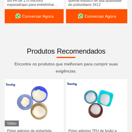
um PA de 170 mícrons
quente elástico de alta qualidade
esparadrapo para entrelinhar
do poliuretano 3412
kejme'noykejme
Conversar Agora
Conversar Agora
Produtos Recomendados
Encontre os produtos que melhoram para cumprir suas
exigências.
Vídeo
Filme esparadrapo do derretimento quente de Pur do bordado de Copolyamide para a tela de matéria têxtil/saco
Polvo adesivo de poliamida
Polvo adesivo TPU de fusão a