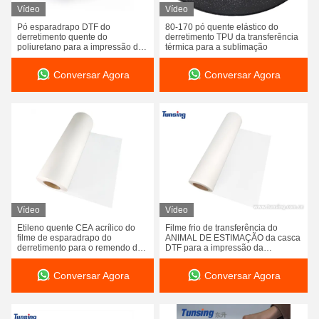
Vídeo
Vídeo
Pó esparadrapo DTF do
80-170 pó quente elástico do
derretimento quente do
derretimento TPU da transferência
poliuretano para a impressão da
térmica para a sublimação
transferência térmica
Conversar Agora
Conversar Agora
Vídeo
Vídeo
Etileno quente CEA acrílico do
Filme frio de transferência do
filme de esparadrapo do
ANIMAL DE ESTIMAÇÃO da casca
derretimento para o remendo do
DTF para a impressão da
bordado
transferência térmica da camisa de
T
Conversar Agora
Conversar Agora