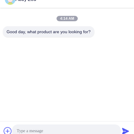
premium, lançou ...
4:14 AM
Good day, what product are you looking for?
Shenzhen Tunsing Plastic Products Co., Ltd.
ts02@tunsing.com.cn
86-755-8996-0062
Zona industrial de Tunsing, vila do no. 28 Xiatian, rua de
Longtian, distrito de Pingshan, cidade de Shenzhen,
província de Guangdong, China
Boa qualidade de China Filme adesivo do derretimento
quente Fornecedor. © de Copyright 2018-2026 Shenzhen
Tunsing Plastic Products Co., Ltd. . Todos os direitos
reservados.