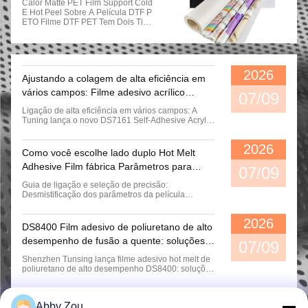
Calor Matte PET Film Support Cold
E Hot Peel Sobre A Película DTF P
ETO Filme DTF PET Tem Dois Tipo
S, Single-Side Matte E Double-Side
Matte. Tem Duas Formas. Folha:0.0
75mm*210mm*297mm(A4) E 0,07
5mm*297mm*420mm(A3) Rolo:0.0
75mm*30cm*100m &0.075mm*33c
2026
Ajustando a colagem de alta eficiência em
M*100m&0.075mm*60cm...
vários campos: Filme adesivo acrílico
07/09
autoadesivo sensível à pressão DS7161
Ligação de alta eficiência em vários campos: A
Tuning lança o novo DS7161 Self-Adhesive Acrylic
Pressure Sensitive Adhesive Film SHENZHEN,
ChinaRecentemente, a Shenzhen Tunsing Plastic
2026
Products Co., Ltd. lançou oficialmente sua próxima
Como você escolhe lado duplo Hot Melt
geração de filme adesivo de fusão a
Adhesive Film fábrica Parâmetros para
quente.DS7161 Filtro adesivo ...
07/09
aplicações de engenharia
Guia de ligação e seleção de precisão:
Desmistificação dos parâmetros da película
adesiva de fusão a quente para aplicações de
engenharia Informações Técnicas Globais sobre
2026
FabricaçãoNo laminado industrial moderno, na
DS8400 Film adesivo de poliuretano de alto
fabricação de vestuário premium e na montagem
desempenho de fusão a quente: soluções
de hardware, os filmes adesivos de ...
07/09
de ligação de precisão para fabricação
Shenzhen Tunsing lança filme adesivo hot melt de
global
poliuretano de alto desempenho DS8400: soluções
de colagem baseadas em dados de precisão para
fabricação global SHENZHEN, China——
Shenzhen Tunsing Plastic Products Co., Ltd.,
Abby Zou
fabricante líder global de filmes adesivos hot melt