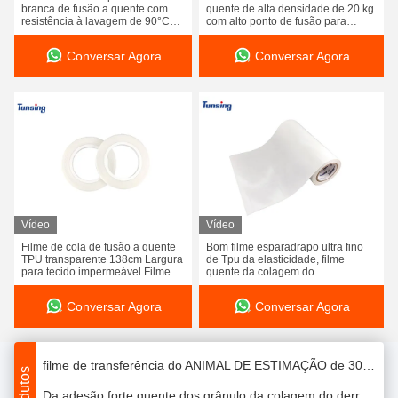
branca de fusão a quente com
quente de alta densidade de 20 kg
resistência à lavagem de 90°C
com alto ponto de fusão para
100 espessura da largura 0.08mm do rolo de filme 1380mm da colagem do derretimento de Tpu PolyurethaneHot do mícron
para tecidos
impressão DTF
Conversar Agora
Conversar Agora
folha quente do derretimento da dureza 74A, filme esparadrapo do derretimento quente para a tela de estratificação
Filme alto da colagem do derretimento do tiro da ligação, filme esparadrapo do derretimento quente para a tela de matéria têxtil
Elasticidade quente do filme esparadrapo do derretimento do poliuretano TPU boa para o produto do crachá
Dureza quente impermeável da espessura 65A do filme esparadrapo 0.05mm do derretimento de TPU para o silicone de ligamento
Filme esparadrapo do derretimento quente sem emenda macio, folhas quentes respiráveis da colagem do derretimento para sapatas
Filme esparadrapo 52A do derretimento quente transparente da dureza TPU para a ligação material de Lycra
Vídeo
Vídeo
CO PES Poliéster Pó Adesivo Hot Melt Pó Para Serigrafia Slik
Filme de cola de fusão a quente
Bom filme esparadrapo ultra fino
TPU transparente 138cm Largura
de Tpu da elasticidade, filme
Filme quente da colagem do derretimento da resistência de água, filme plástico esparadrapo da poliamida de 0.10mm
para tecido impermeável Filme
quente da colagem do
adesivo de poliuretano
derretimento da sensação macia
Altamente elástico filme esparadrapo do derretimento quente de nylon de 15 mícrons para a tela de matéria têxtil impermeável
Conversar Agora
Conversar Agora
Filme esparadrapo de lavagem do derretimento quente da resistência para as bolsas da tela de matéria têxtil respiráveis
filme de transferência do ANIMAL DE ESTIMAÇÃO de 30cm 33cm 60cm DTF para DTF que imprime o lado dobro/único resíduo metálico lateral
Da adesão forte quente dos grânulo da colagem do derretimento do poliuretano de Tpu dureza alta 97 um impermeável