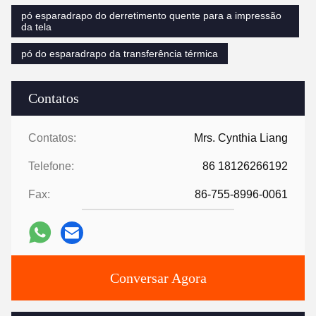
pó esparadrapo do derretimento quente para a impressão
da tela
pó do esparadrapo da transferência térmica
Contatos
Contatos:
Mrs. Cynthia Liang
Telefone:
86 18126266192
Fax:
86-755-8996-0061
Conversar Agora