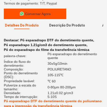
Termos de pagamento: T/T, Paypal
Conversar Agora
Detalhes Do Produto
Descrição Do Produto
Av
A
Destacar:
Pó esparadrapo DTF do derretimento quente
,
Pó esparadrapo 1.21g/cm3 do derretimento quente
,
Pó do esparadrapo do filme da transferência térmica
Pó esparadrapo do derretimento
palavra-chave:
quente
Índice do fluxo do
30±5g/10min
derretimento:
Composição:
POLIURETANO
Ponto do derretimento
105-115℃
(DSC):
Propriedade lavável:
℃ 60
Pulverize a escala do
0-80μm 80-200μm
tamanho:
Densidade:
1.21±0.02 g/cm3
Tempo de interrupção:
5-10S
Pó esparadrapo DTF do derretimento quente do poliuretano
para a impressão da transferência térmica