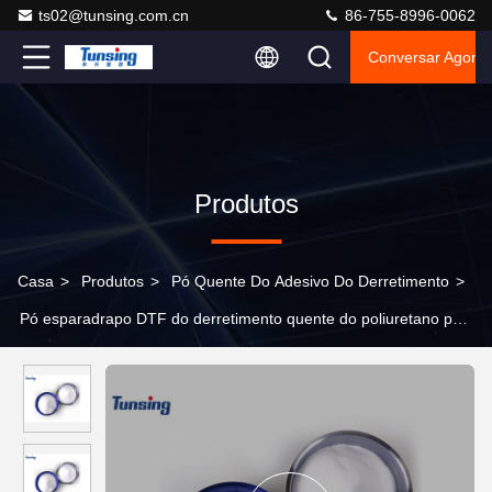
ts02@tunsing.com.cn
86-755-8996-0062
Conversar Agora
Produtos
Casa
>
Produtos
>
Pó Quente Do Adesivo Do Derretimento
>
Pó esparadrapo DTF do derretimento quente do poliuretano para
a impressão da transferência térmica