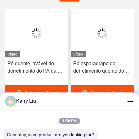
Vídeo
Vídeo
Pó quente lavável do
Pó esparadrapo do
derretimento do PA da Co-
derretimento quente do
poliamida branca para a
poliuretano de Tpu do
impressão da
preto de DTF para a
Conversar Agora
Conversar Agora
transferência térmica
impressão da
transferência térmica
Karry Liu
1:58 PM
Good day, what product are you looking for?
Shenzhen Tunsing Plastic Products Co., Ltd.