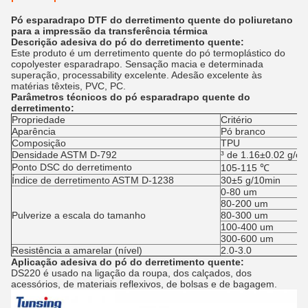
Pó esparadrapo DTF do derretimento quente do poliuretano
para a impressão da transferência térmica
Descrição
adesiva do pó do derretimento quente
:
Este produto é um derretimento quente do pó termoplástico do
copolyester esparadrapo. Sensação macia e determinada
superação, processability excelente. Adesão excelente às
matérias têxteis, PVC, PC.
Parâmetros técnicos
do pó esparadrapo quente
do
derretimento
:
Propriedade
Critério
Aparência
Pó branco
Composição
TPU
Densidade ASTM D-792
³ de 1.16±0.02 g/c
Ponto DSC do derretimento
105-115 ℃
Índice de derretimento ASTM D-1238
30±5 g/10min
0-80 um
80-200 um
Pulverize a escala do tamanho
80-300 um
100-400 um
300-600 um
Resistência a amarelar (nível)
2.0-3.0
Aplicação
adesiva do pó do derretimento quente
:
DS220 é usado na ligação da roupa, dos calçados, dos
acessórios, de materiais reflexivos, de bolsas e de bagagem.