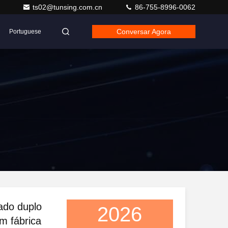
ts02@tunsing.com.cn
86-755-8996-0062
Conversar Agora
Portuguese
ado duplo
2026
m fábrica