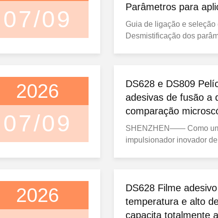
Parâmetros para apl
07/09
engenharia
Guia de ligação e seleção 
Desmistificação dos parâm
película adesiva de fusão 
aplicações de engenharia
Técnicas Globais sobre F
laminado industrial moder
DS628 e DS809 Pelíc
2026
fabricação de vestuário p
adesivas de fusão a 
montagem de hardware, os
comparação microscó
07/09
adesivos de ...
transição térmica e g
SHENZHEN—— Como u
seleção industrial
impulsionador inovador de
ligação finos na cadeia de
de fabricação global, She
Plastic Products Co., Ltd. 
oficialmente a versão V1.4
DS628 Filme adesivo 
2026
das Fichas de Dados do P
temperatura e alto 
seus produtos
capacita totalmente a