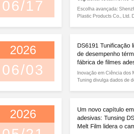
06/17
principais,DS628eDS809fi
industrial multifuncion
Escolha avançada: Shenz
...
Plastic Products Co., Ltd.
adesivo hot melt de alto 
capacita totalmente a ligaç
multifuncional Nos proces
fabricação modernos, a lig
DS6191 Tunificação l
2026
e de alta qualidade dos ma
de desempenho térm
fundamental para determin
fábrica de filmes ade
06/03
...
poliméricos resistente
Inovação em Ciência dos M
sub-zero
Tuning divulga dados de
reológico e térmico de uma
polímero resistente ao frio
componentes de engenhar
exigem ligações adesivas
Um novo capítulo em
2026
comprometem quando as t
adesivas: Tunsing D
ambientais caem.Shenzhe
Melt Film lidera o c
05/21
Plastic ...