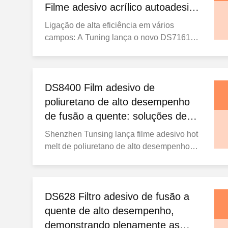
Filme adesivo acrílico autoadesivo
sensível à pressão DS7161
Ligação de alta eficiência em vários
campos: A Tuning lança o novo DS7161
Self-Adhesive Acrylic Pressure Sensitive
Adhesive Film SHENZHEN,
ChinaRecentemente, a Shenzhen Tunsing
Plastic Products Co., Ltd. lançou
DS8400 Film adesivo de
oficialmente sua próxima geração de filme
poliuretano de alto desempenho
adesivo de fusão a quente.DS7161 Filtro
de fusão a quente: soluções de
adesivo ...
ligação de precisão para
Shenzhen Tunsing lança filme adesivo hot
fabricação global
melt de poliuretano de alto desempenho
DS8400: soluções de colagem baseadas
em dados de precisão para fabricação
global SHENZHEN, China—— Shenzhen
Tunsing Plastic Products Co., Ltd.,
DS628 Filtro adesivo de fusão a
fabricante líder global de filmes adesivos
quente de alto desempenho,
hot melt premium, lançou ...
demonstrando plenamente as