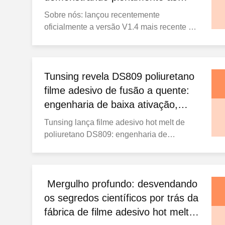
características reológicas da
Sobre nós: lançou recentemente
transição térmica
oficialmente a versão V1.4 mais recente da
Folha de Dados do Produto para seu
produto estrela ——Filme adesivo de
derretimento quente DS628. A nova folha
de dados não apenas refina as diretrizes
Tunsing revela DS809 poliuretano
de aplicação do produto, mas também
filme adesivo de fusão a quente:
introduz pela primeira vez a avançada ...
engenharia de baixa ativação,
multi-substrato de alto
Tunsing lança filme adesivo hot melt de
desempenho
poliuretano DS809: engenharia de
colagem de múltiplos substratos de baixa
ativação e alto desempenho Shenzhen
Tunsing Plastic Products Co., Ltd., um dos
principais fabricantes globais de materiais
Mergulho profundo: desvendando
adesivos avançados, publicou oficialmente
os segredos científicos por trás da
o relatório de valida...
fábrica de filme adesivo hot melt