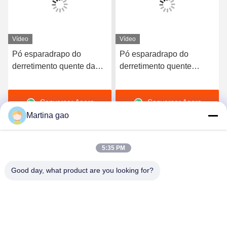
Vídeo
Vídeo
Pó esparadrapo do
Pó esparadrapo do
derretimento quente da
derretimento quente
poliamida do PA que lava
branco do pó DTF da
90 graus resistente para a
poliamida para a
Conversar Agora
Conversar Agora
tela
impressora de Digitas
Martina gao
5:35 PM
Good day, what product are you looking for?
Shenzhen Tunsing Plastic Products Co., Ltd.
ts02@tunsing.com.cn
86-755-8996-0062