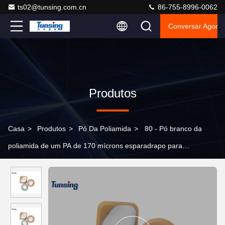
ts02@tunsing.com.cn
86-755-8996-0062
Conversar Agora
Produtos
Casa
>
Produtos
>
Pó Da Poliamida
>
80 - Pó branco da
poliamida de um PA de 170 mícrons esparadrapo para
entrelinhar kejme'noykejme