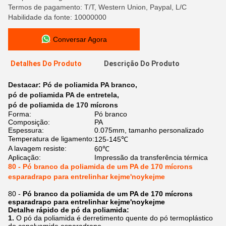
Termos de pagamento: T/T, Western Union, Paypal, L/C
Habilidade da fonte: 10000000
Conversar Agora
Detalhes Do Produto
Descrição Do Produto
Destacar:
Pó de poliamida PA branco
,
pó de poliamida PA de entretela
,
pó de poliamida de 170 mícrons
Forma:
Pó branco
Composição:
PA
Espessura:
0.075mm, tamanho personalizado
Temperatura de ligamento:
125-145℃
A lavagem resiste:
60℃
Aplicação:
Impressão da transferência térmica
80 - Pó branco da poliamida de um PA de 170 mícrons
esparadrapo para entrelinhar kejme'noykejme
80 -
Pó branco da poliamida de um PA de 170 mícrons
esparadrapo para entrelinhar kejme'noykejme
Detalhe rápido de pó da poliamida:
1.
O pó da poliamida é derretimento quente do pó termoplástico