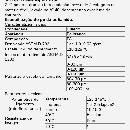
do copolyamide esparadrapo.
2. O pó da poliamida tem a adesão excelente à categoria de
matéria têxtil, lavada no ℃ 40, desempenho excelente da
tinturaria.
Especificação do pó da poliamida:
Características físicas:
Propriedade
Critério
Aparência
Pó branco
Composição
PA
Densidade ASTM D-792
³ de 1.0±0.02 g/cm
Escala DSC do derretimento
110-125 ℃
Índice de derretimento ASTM D-
33±8 g/10min
1238
0-80 μm
0-120 μm
0-160 μm
Pulverize a escala do tamanho
80-170 μm
80-300 μm
100-400 μm
Parâmetros técnicos:
Temperatura
Parâmetros de
125-145℃
ligamento
Imprensa
1.5-2.5 kg/cm2
(referência única)
tempo
10-15 S
Excelente
40℃
Resistência de
Bom
60℃
lavagem
/
90℃