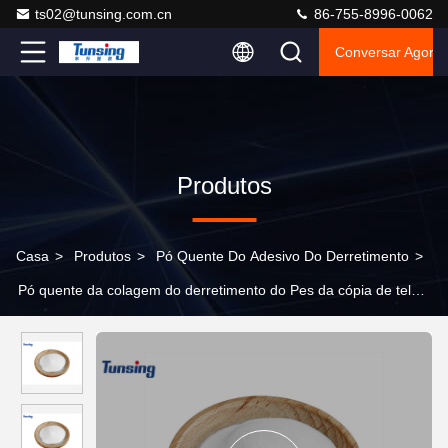
ts02@tunsing.com.cn
86-755-8996-0062
Conversar Agora
Produtos
Casa
>
Produtos
>
Pó Quente Do Adesivo Do Derretimento
>
Pó quente da colagem do derretimento do Pes da cópia de tela
para a tela de estratificação