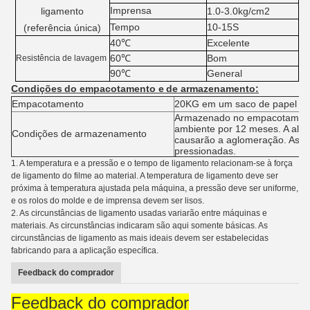
Imprensa
ligamento
1.0-3.0kg/cm2
Tempo
10-15S
(referência única)
40℃
Excelente
60℃
Bom
Resistência de lavagem
90℃
General
Condições
do empacotamento e
de armazenamento
:
Empacotamento
20KG em um saco de papel d
Armazenado no empacotamento
ambiente por 12 meses. A alta
Condições de armazenamento
causarão a aglomeração. As 
pressionadas.
1.
A temperatura e a pressão e o tempo de ligamento relacionam-se à força
de ligamento do filme ao material. A temperatura de ligamento deve ser
próxima à temperatura ajustada pela máquina, a pressão deve ser uniforme,
e os rolos do molde e de imprensa devem ser lisos.
2.
As circunstâncias de ligamento usadas variarão entre máquinas e
materiais. As circunstâncias indicaram são aqui somente básicas. As
circunstâncias de ligamento as mais ideais devem ser estabelecidas
fabricando para a aplicação específica.
Feedback do comprador
Feedback do comprador