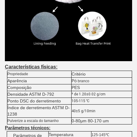
Características físicas:
Critério
Propriedade
Aparência
Pó
branco
Composição
PES
Densidade ASTM D-792
³ de 1.20±0.02 g/cm
Ponto DSC do derretimento
105-115 ℃
Índice de derretimento ASTM D-
40±5 g/10min
1238
0-80μm 80-170 um
Pulverize a escala do tamanho
Parâmetros técnicos:
Temperatura
125-145℃
Parâmetros de