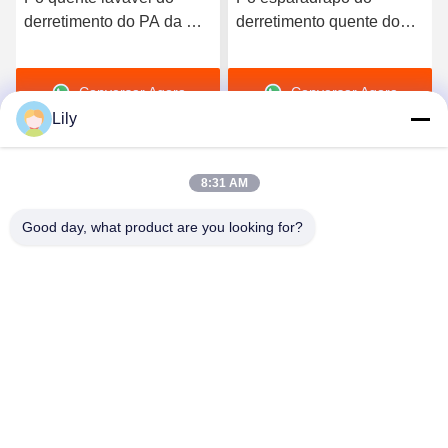
derretimento do PA da Co-
derretimento quente do
poliamida branca para a
poliuretano de Tpu do
impressão da
preto de DTF para a
Conversar Agora
Conversar Agora
transferência térmica
impressão da
transferência térmica
Lily
8:31 AM
Good day, what product are you looking for?
Shenzhen Tunsing Plastic Products Co., Ltd.
ts02@tunsing.com.cn
86-755-8996-0062
Zona industrial de Tunsing, vila do no. 28 Xiatian, rua de
Longtian, distrito de Pingshan, cidade de Shenzhen,
província de Guangdong, China