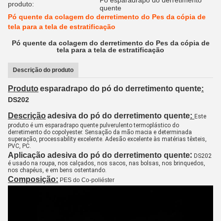
Pó esparadrapo do derretimento
produto:
quente
Pó quente da colagem do derretimento do Pes da cópia de
tela para a tela de estratificação
Pó quente da colagem do derretimento do Pes da cópia de
tela para a tela de estratificação
Descrição do produto
Produto
esparadrapo do pó do derretimento quente
:
DS202
Descrição
adesiva do pó do derretimento quente
:
Este 
produto é um esparadrapo quente pulverulento termoplástico do 
derretimento do copolyester. Sensação da mão macia e determinada 
superação, processability excelente. Adesão excelente às matérias têxteis, 
PVC, PC.
:
Aplicação adesiva do pó do derretimento quente
DS202 
é usado na roupa, nos calçados, nos sacos, nas bolsas, nos brinquedos, 
nos chapéus, e em bens ostentando.
Composição:
PES do Co-poliéster