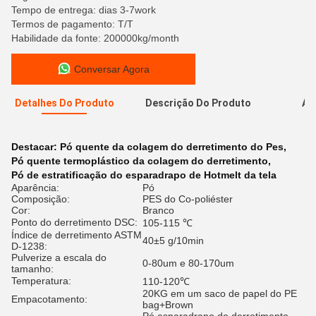
Tempo de entrega: dias 3-7work
Termos de pagamento: T/T
Habilidade da fonte: 200000kg/month
Conversar Agora
Detalhes Do Produto
Descrição Do Produto
Av
A
Destacar:
Pó quente da colagem do derretimento do Pes
,
Pó quente termoplástico da colagem do derretimento
,
Pó de estratificação do esparadrapo de Hotmelt da tela
Aparência:
Pó
Composição:
PES do Co-poliéster
Cor:
Branco
Ponto do derretimento DSC:
105-115 ℃
Índice de derretimento ASTM
40±5 g/10min
D-1238:
Pulverize a escala do
0-80um e 80-170um
tamanho:
Temperatura:
110-120℃
20KG em um saco de papel do PE
Empacotamento:
bag+Brown