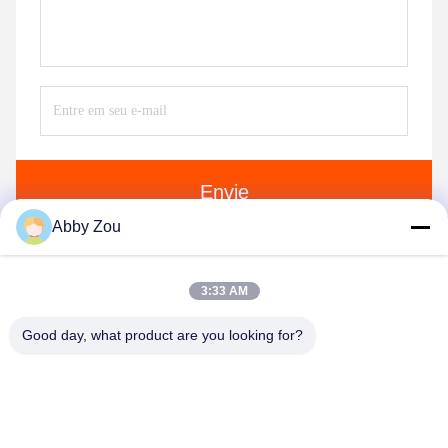
Envie
Abby Zou
3:33 AM
Good day, what product are you looking for?
Shenzhen Tunsing Plastic Products Co., Ltd.
ts02@tunsing.com.cn
86-755-8996-0062