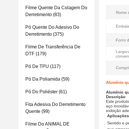
Filme Quente Da Colagem Do
Nome d
Derretimento
(83)
Embal
Pó Quente Do Adesivo Do
Derretimento
(375)
Forro d
Filme De Transferência De
Largur
DTF
(179)
conven
Pó De TPU
(117)
Compri
Pó Da Poliamida
(59)
Alumínio qu
Pó Do Poliéster
(61)
Alumínio qu
Descrição
Este produto
Fita Adesiva Do Derretimento
aço inoxidáv
exibição ades
Quente
(99)
Aplicações
Sentido e p
Filme Do ANIMAL DE