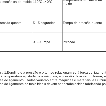
a mecânica do molde
110℃-140℃
molde
ressão quente
5-15 segundos
Tempo da pressão quente
0.3-0.6mpa
Pressão
ra 1.Bonding e a pressão e o tempo relacionam-se à força de ligamento
 à temperatura ajustada pela máquina, a pressão deve ser uniforme, e 
ias de ligamento usadas variarão entre máquinas e materiais. As circun
ias de ligamento as mais ideais devem ser estabelecidas fabricando par