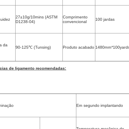
27±10g/10mins (ASTM 
Comprimento 
quidez
100 jardas
D1238-04)
convencional
 da 
90-125℃ (Tunsing)
Produto acabado
1480mm*100yards/
cias de ligamento recomendadas:
minação
Em segundo implantando
Temperatura mecânica do 