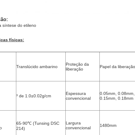
ão:
 síntese do etileno
icas físicas:
Proteção da 
Translúcido ambarino
Papel da liberação
liberação
Espessura 
0.05mm, 0.08mm,
³ de 1.0±0.02g/cm
convencional
0.15mm, 0.18mm
Largura 
65-90℃ (Tunsing DSC 
1480mm
o
convencional
214)