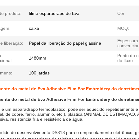
o produto:
filme esparadrapo de Eva
Cor:
agem:
caixa
MOQ:
Espessura
e liberação:
Papel da liberação do papel glassine
convencion
a
Ponto do 
1480mm
cional:
do fluxo:
mento:
100 jardas
ente do metal de Eva Adhesive Film For Embroidery do derretime
ente do metal de Eva Adhesive Film For Embroidery do derretime
 é um esparadrapo termoplástico, pode ser aquecido repetidamente e 
el, de cobre, ferro, alumínio, etc.), plástica (ANIMAL DE ESTIMAÇÃO, AB
iva, resistência fria e resistência de água.
edido do desenvolvimento DS318 para o empacotamento eletrônico, grupo