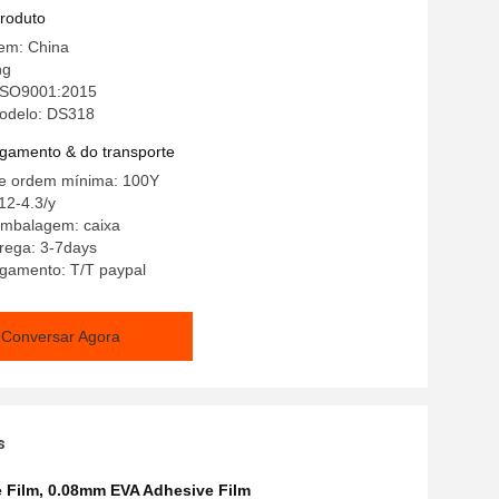
produto
gem: China
ng
 ISO9001:2015
odelo: DS318
gamento & do transporte
e ordem mínima: 100Y
12-4.3/y
embalagem: caixa
rega: 3-7days
gamento: T/T paypal
Conversar Agora
s
 Film
,
0.08mm EVA Adhesive Film