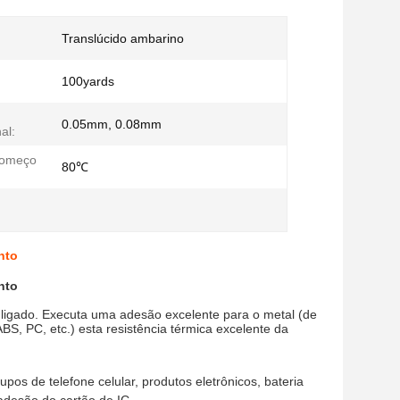
Translúcido ambarino
100yards
0.05mm, 0.08mm
al:
começo
80℃
nto
nto
ligado. Executa uma adesão excelente para o metal (de 
S, PC, etc.) esta resistência térmica excelente da 
s de telefone celular, produtos eletrônicos, bateria 