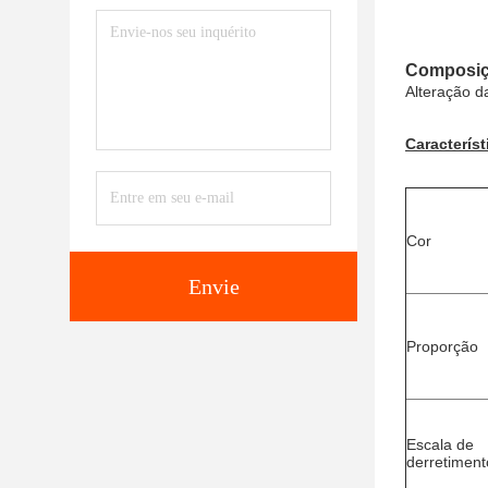
Composiç
Alteração da
Característ
Cor
Envie
Proporção
Escala de 
derretiment