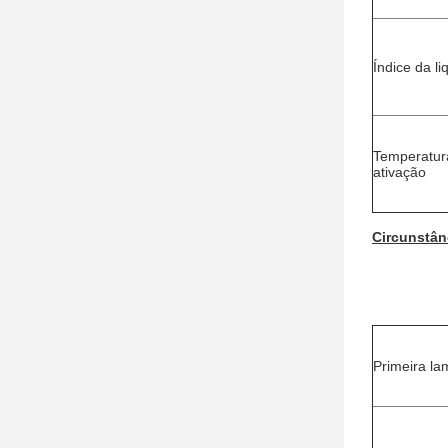
Índice da li
Temperatura
ativação
Circunstân
Primeira la