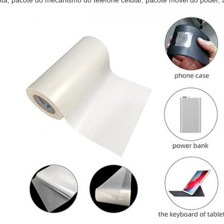
a, pacote do mecanismo do telefone celular, pacote móvel do poder, 