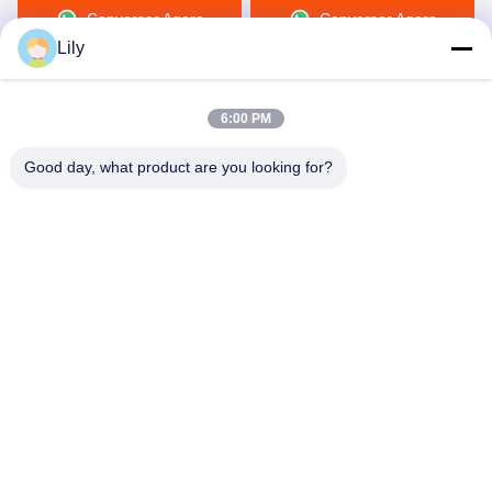
Conversar Agora
Conversar Agora
para a tela
poliuretano TPU
Lily
6:00 PM
Good day, what product are you looking for?
Shenzhen Tunsing Plastic Products Co., Ltd.
ts02@tunsing.com.cn
86-755-8996-0062
Zona industrial de Tunsing, vila do no. 28 Xiatian, rua de
Longtian, distrito de Pingshan, cidade de Shenzhen,
província de Guangdong, China
Boa qualidade de China Filme adesivo do derretimento