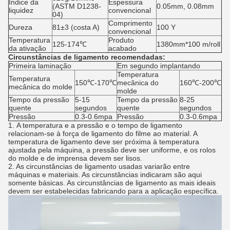
Índice da
Espessura
(ASTM D1238-
0.05mm, 0.08mm
liquidez
convencional
04)
Comprimento
Dureza
81±3 (costa A)
100 Y
convencional
Temperatura
Produto
125-174℃
1380mm*100 m/roll
da
ativação
acabado
Circunstâncias de ligamento recomendadas:
Primeira laminação
Em segundo implantando
Temperatura
Temperatura
150℃-170℃
mecânica do
160℃-200℃
mecânica do molde
molde
Tempo da pressão
5-15
Tempo da pressão
8-25
quente
segundos
quente
segundos
Pressão
0.3-0.6mpa
Pressão
0.3-0.6mpa
1.
A temperatura e a pressão e o tempo de ligamento
relacionam-se à força de ligamento do filme ao material. A
temperatura de ligamento deve ser próxima à temperatura
ajustada pela máquina, a pressão deve ser uniforme, e os rolos
do molde e de imprensa devem ser lisos.
2. As circunstâncias de ligamento usadas variarão entre
máquinas e materiais. As circunstâncias indicaram são aqui
somente básicas. As circunstâncias de ligamento as mais ideais
devem ser estabelecidas fabricando para a aplicação específica.