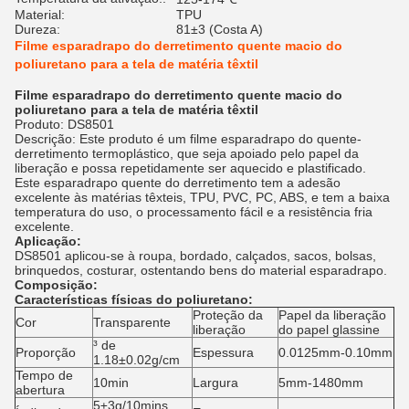
Material:
TPU
Dureza:
81±3 (Costa A)
Filme esparadrapo do derretimento quente macio do
poliuretano para a tela de matéria têxtil
Filme esparadrapo do derretimento quente macio do
poliuretano para a tela de matéria têxtil
Produto: DS8501
Descrição:
Este produto é um filme esparadrapo do quente-
derretimento termoplástico, que seja apoiado pelo papel da 
liberação e possa repetidamente ser aquecido e plastificado. 
Este esparadrapo quente do derretimento tem a adesão 
excelente às matérias têxteis, TPU, PVC, PC, ABS, e tem a baixa 
temperatura do uso, o processamento fácil e a resistência fria 
excelente.
Aplicação:
DS8501 aplicou-se à roupa, bordado, calçados, sacos, bolsas, 
brinquedos, costurar, ostentando bens do material esparadrapo.
Composição:
Características físicas do poliuretano:
Proteção da
Papel da liberação
Cor
Transparente
liberação
do papel glassine
³ de
Proporção
Espessura
0.0125mm-0.10mm
1.18±0.02g/cm
Tempo de
10min
Largura
5mm-1480mm
abertura
5±3g/10mins