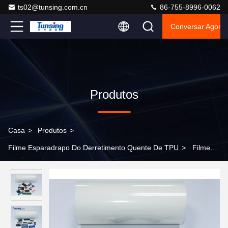
ts02@tunsing.com.cn
86-755-8996-0062
Conversar Agora
Produtos
Casa
>
Produtos
>
Filme Esparadrapo Do Derretimento Quente De TPU
>
Filme
esparadrapo do derretimento quente macio do poliuretano para a
tela de matéria têxtil