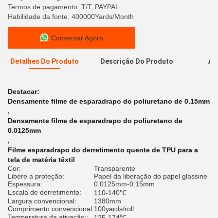
Termos de pagamento: T/T, PAYPAL
Habilidade da fonte: 400000Yards/Month
Conversar Agora
Detalhes Do Produto
Descrição Do Produto
Av
A
Destacar:
Densamente filme de esparadrapo do poliuretano de 0.15mm
,
Densamente filme de esparadrapo do poliuretano de
0.0125mm
,
Filme esparadrapo do derretimento quente de TPU para a
tela de matéria têxtil
Cor:
Transparente
Libere a proteção:
Papel da liberação do papel glassine
Espessura:
0.0125mm-0.15mm
Escala de derretimento:
110-140℃
Largura convencional:
1380mm
Comprimento convencional:
100yards/roll
Temperatura da ativação::
125-174℃