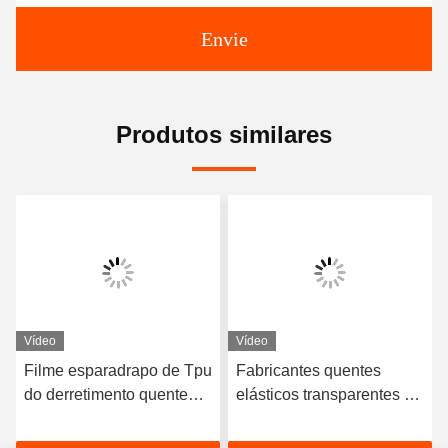
Envie
Produtos similares
Vídeo
Vídeo
Filme esparadrapo de Tpu
Fabricantes quentes
do derretimento quente
elásticos transparentes do
macio similar de Bemis
filme esparadrapo do
3415 Tpu Polyutethane
derretimento do