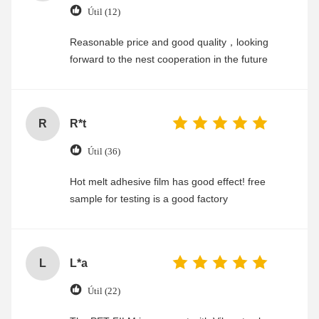
Útil (12)
Reasonable price and good quality，looking
forward to the nest cooperation in the future
R
R*t
Útil (36)
Hot melt adhesive film has good effect! free
sample for testing is a good factory
L
L*a
Útil (22)