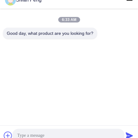
6:33 AM
Good day, what product are you looking for?
Shenzhen Tunsing Plastic Products Co., Ltd.
ts02@tunsing.com.cn
86-755-8996-0062
Zona industrial de Tunsing, vila do no. 28 Xiatian, rua de
Longtian, distrito de Pingshan, cidade de Shenzhen,
província de Guangdong, China
Boa qualidade de China Filme adesivo do derretimento
quente Fornecedor. © de Copyright 2018-2026 Shenzhen
Tunsing Plastic Products Co., Ltd. . Todos os direitos
reservados.