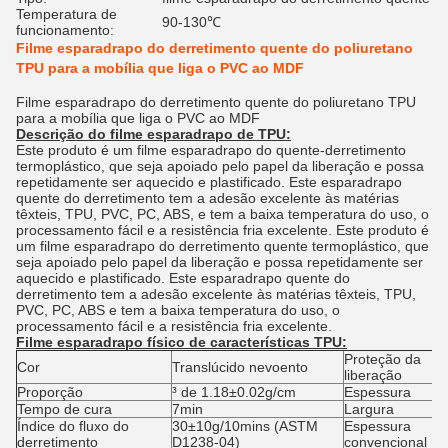
Temperatura de
90-130℃
funcionamento:
Filme esparadrapo do derretimento quente do poliuretano
TPU para a mobília que liga o PVC ao MDF
Filme esparadrapo do derretimento quente do poliuretano TPU
para a mobília que liga o PVC ao MDF
Descrição do
filme esparadrapo de TPU
:
Este produto é um filme esparadrapo do quente-derretimento
termoplástico, que seja apoiado pelo papel da liberação e possa
repetidamente ser aquecido e plastificado. Este esparadrapo
quente do derretimento tem a adesão excelente às matérias
têxteis, TPU, PVC, PC, ABS, e tem a baixa temperatura do uso, o
processamento fácil e a resistência fria excelente. Este produto é
um filme esparadrapo do derretimento quente termoplástico, que
seja apoiado pelo papel da liberação e possa repetidamente ser
aquecido e plastificado. Este esparadrapo quente do
derretimento tem a adesão excelente às matérias têxteis, TPU,
PVC, PC, ABS e tem a baixa temperatura do uso, o
processamento fácil e a resistência fria excelente.
Filme esparadrapo
físico
de
características
TPU:
Proteção da
Cor
Translúcido nevoento
liberação
Proporção
³ de 1.18±0.02g/cm
Espessura
Tempo de cura
7min
Largura
Índice do fluxo do
30±10g/10mins (ASTM
Espessura
derretimento
D1238-04)
convencional