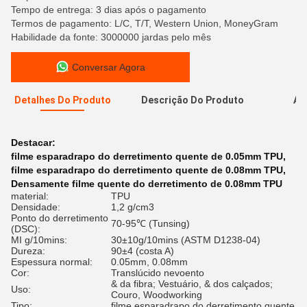
Tempo de entrega: 3 dias após o pagamento
Termos de pagamento: L/C, T/T, Western Union, MoneyGram
Habilidade da fonte: 3000000 jardas pelo mês
Conversar Agora
Detalhes Do Produto
Descrição Do Produto
Av
A
Destacar:
filme esparadrapo do derretimento quente de 0.05mm TPU
,
filme esparadrapo do derretimento quente de 0.08mm TPU
,
Densamente filme quente do derretimento de 0.08mm TPU
material:
TPU
Densidade:
1,2 g/cm3
Ponto do derretimento
70-95℃ (Tunsing)
(DSC):
MI g/10mins:
30±10g/10mins (ASTM D1238-04)
Dureza:
90±4 (costa A)
Espessura normal:
0.05mm, 0.08mm
Cor:
Translúcido nevoento
& da fibra; Vestuário, & dos calçados;
Uso:
Couro, Woodworking
Tipo:
filme esparadrapo do derretimento quente