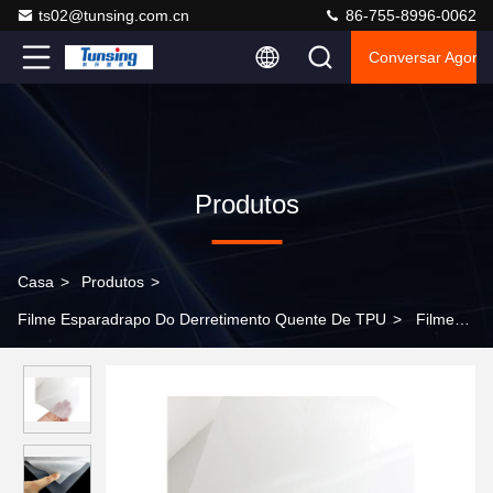
ts02@tunsing.com.cn
86-755-8996-0062
Conversar Agora
Produtos
Casa
>
Produtos
>
Filme Esparadrapo Do Derretimento Quente De TPU
>
Filme
esparadrapo do derretimento quente do poliuretano TPU para a
mobília que liga o PVC ao MDF