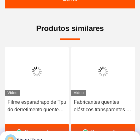
Produtos similares
Vídeo
Vídeo
Filme esparadrapo de Tpu
Fabricantes quentes
do derretimento quente
elásticos transparentes do
macio similar de Bemis
filme esparadrapo do
3415 Tpu Polyutethane
derretimento do
Conversar Agora
Conversar Agora
para a tela
poliuretano TPU
Sivan Peng