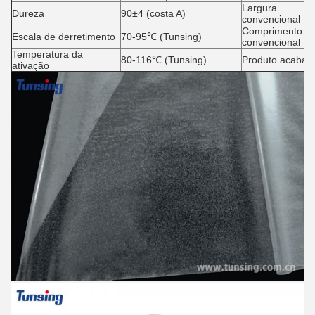
Largura
Dureza
90±4 (costa A)
convencional
Comprimento
Escala de derretimento
70-95℃ (Tunsing)
convencional
Temperatura da
80-116℃ (Tunsing)
Produto acabad
ativação