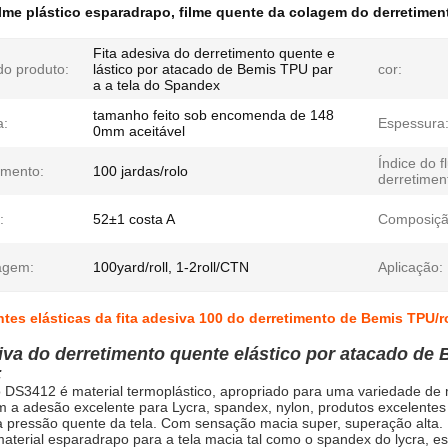
ilme plástico esparadrapo
,
filme quente da colagem do derretimen
Fita adesiva do derretimento quente e
o produto:
lástico por atacado de Bemis TPU par
cor:
a a tela do Spandex
tamanho feito sob encomenda de 148
a:
Espessura
0mm aceitável
Índice do f
mento:
100 jardas/rolo
derretimen
:
52±1 costa A
Composiçã
agem:
100yard/roll, 1-2roll/CTN
Aplicação:
tes elásticas da fita adesiva 100 do derretimento de Bemis TPU/r
iva do derretimento quente elástico por atacado de
:
 DS3412 é material termoplástico, apropriado para uma variedade de ma
m a adesão excelente para Lycra, spandex, nylon, produtos excelentes
a pressão quente da tela. Com sensação macia super, superação alta.
aterial esparadrapo para a tela macia tal como o spandex do lycra, esc