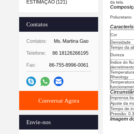
ESTIMAÇÃO
(121)
da tela.
Composiç
Poliuretano
Contatos
Característ
Cor
Contatos:
Ms. Martina Gao
Densidade
Tempo da ab
Telefone:
86 18126266195
Dureza
Índice do fl
Fax:
86-755-8996-0061
derretiment
Temperatur
Rheology
Temperatur
funcioname
Circunstâ
Imprensa lis
Conversar Agora
Ajuste da 
Tempo de in
Pressão: 0.
Imagem do
Envie-nos