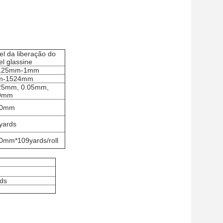
el da liberação do
l glassine
0125mm-1mm
m-1524mm
25mm, 0.05mm,
0mm
80mm
yards
0mm*109yards/roll
nds