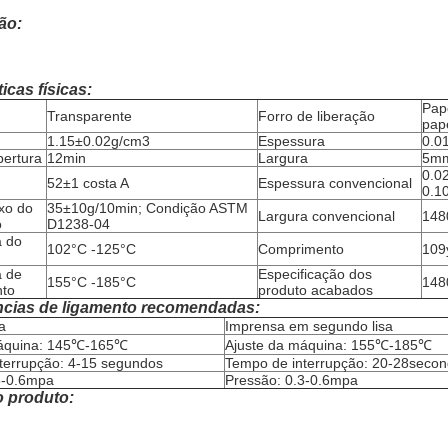
ão:
icas físicas:
Pap
Transparente
Forro de liberação
pape
1.15±0.02g/cm3
Espessura
0.
ertura
12min
Largura
5m
0.0
52±1 costa A
Espessura convencional
0.1
uxo do
35±10g/10min; Condição ASTM
Largura convencional
14
o
D1238-04
a do
102°C -125°C
Comprimento
109
a de
Especificação dos
155°C -185°C
148
nto
produto acabados
ncias de ligamento recomendadas:
a
Imprensa em segundo lisa
máquina: 145℃-165℃
Ajuste da máquina: 155℃-185℃
terrupção: 4-15 segundos
Tempo de interrupção: 20-28seco
3-0.6mpa
Pressão: 0.3-0.6mpa
 produto: