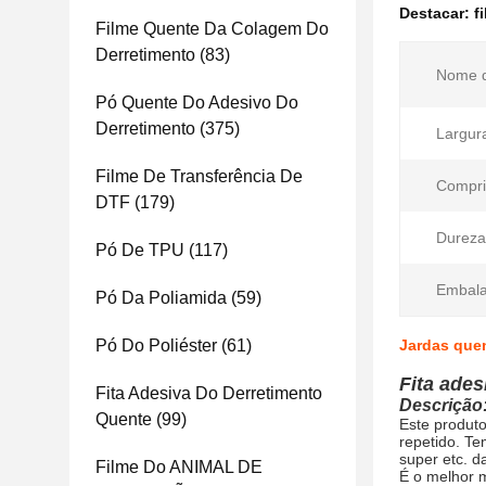
Destacar:
f
Filme Quente Da Colagem Do
Derretimento
(83)
Nome d
Pó Quente Do Adesivo Do
Derretimento
(375)
Largur
Filme De Transferência De
Compri
DTF
(179)
Dureza
Pó De TPU
(117)
Embal
Pó Da Poliamida
(59)
Pó Do Poliéster
(61)
Jardas quen
Fita ades
Fita Adesiva Do Derretimento
Descrição
Quente
(99)
Este produto
repetido. Te
super etc. d
Filme Do ANIMAL DE
É o melhor m