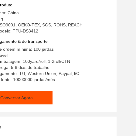
produto
gem: China
ng
o: ISO9001, OEKO-TEX, SGS, ROHS, REACH
odelo: TPU-DS3412
gamento & do transporte
e ordem mínima: 100 jardas
ável
mbalagem: 100yard/roll, 1-2roll/CTN
ega: 5-8 dias do trabalho
amento: T/T, Western Union, Paypal, l/C
 fonte: 10000000 jardas/mês
Conversar Agora
s