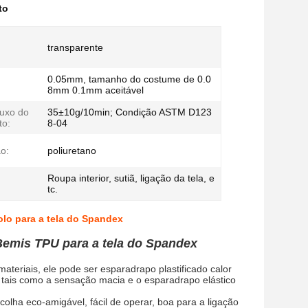
to
transparente
0.05mm, tamanho do costume de 0.0
:
8mm 0.1mm aceitável
luxo do
35±10g/10min; Condição ASTM D123
to:
8-04
o:
poliuretano
Roupa interior, sutiã, ligação da tela, e
tc.
olo para a tela do Spandex
 Bemis TPU para a tela do Spandex
teriais, ele pode ser esparadrapo plastificado calor
 tais como a sensação macia e o esparadrapo elástico
olha eco-amigável, fácil de operar, boa para a ligação