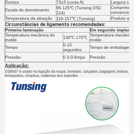
Dureza
73±3 (costa A)
Largura con
Comprimen
95-125℃ (Tunsing DSC
Escala de derretimento
convenciona
214)
Temperatura da ativação
Produto ac
116-157℃ (Tunsing)
Circunstâncias de ligamento recomendadas:
Primeira laminação
Em segundo implant
Temperatura mecânica do
Temperatura mecânica
130℃-170℃
molde
molde
5-15
Tempo
Tempo de embalagem
segundos
Pressão
0.3-0.6mpa
Pressão
Aplicação:
DS8507 é usado na ligação da roupa, bordado, calçados, bagagem, bolsas,
brinquedos, chapéus, materiais dos esportes