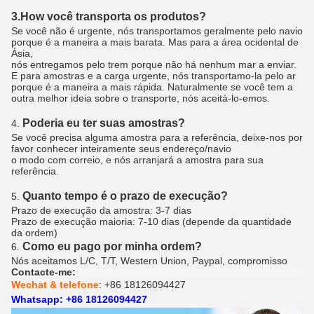
3.How você transporta os produtos?
Se você não é urgente, nós transportamos geralmente pelo navio
porque é a maneira a mais barata. Mas para a área ocidental de
Ásia,
nós entregamos pelo trem porque não há nenhum mar a enviar.
E para amostras e a carga urgente, nós transportamo-la pelo ar
porque é a maneira a mais rápida. Naturalmente se você tem a
outra melhor ideia sobre o transporte, nós aceitá-lo-emos.
Poderia eu ter suas amostras?
4.
Se você precisa alguma amostra para a referência, deixe-nos por
favor conhecer inteiramente seus endereço/navio
o modo com correio, e nós arranjará a amostra para sua
referência.
Quanto tempo é o prazo de execução?
5.
Prazo de execução da amostra: 3-7 dias
Prazo de execução maioria: 7-10 dias (depende da quantidade
da ordem)
Como eu pago por minha ordem?
6.
Nós aceitamos L/C, T/T, Western Union, Paypal, compromisso
Contacte-me:
Wechat & telefone
: +86 18126094427
Whatsapp: +86 18126094427