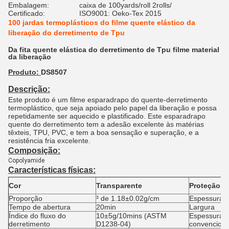
Embalagem:
caixa de 100yards/roll 2rolls/
Certificado:
ISO9001: Oeko-Tex 2015
100 jardas termoplásticos do filme quente elástico da
liberação do derretimento de Tpu
Da fita quente elástica do derretimento de Tpu filme material
da liberação
Produto:
DS8507
Descrição:
Este produto é um filme esparadrapo do quente-derretimento
termoplástico, que seja apoiado pelo papel da liberação e possa
repetidamente ser aquecido e plastificado. Este esparadrapo
quente do derretimento tem a adesão excelente às matérias
têxteis, TPU, PVC, e tem a boa sensação e superação, e a
resistência fria excelente.
Composição:
Copolyamide
Características
físicas
:
Cor
Transparente
Proteção d
Proporção
³ de 1.18±0.02g/cm
Espessura
Tempo de abertura
20min
Largura
Índice do fluxo do
10±5g/10mins (ASTM
Espessura
derretimento
D1238-04)
convenciona