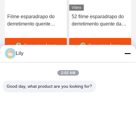
Vídeo
Filme esparadrapo do
52 filme esparadrapo do
derretimento quente
derretimento quente da
elástico de alta qualidade
dureza TPU da costa A
do poliuretano 3412
para o roupa interior sem
Conversar Agora
Conversar Agora
emenda
Lily
2:02 AM
Good day, what product are you looking for?
Shenzhen Tunsing Plastic Products Co., Ltd.
ts02@tunsing.com.cn
86-755-8996-0062
Zona industrial de Tunsing, vila do no. 28 Xiatian, rua de
Longtian, distrito de Pingshan, cidade de Shenzhen,