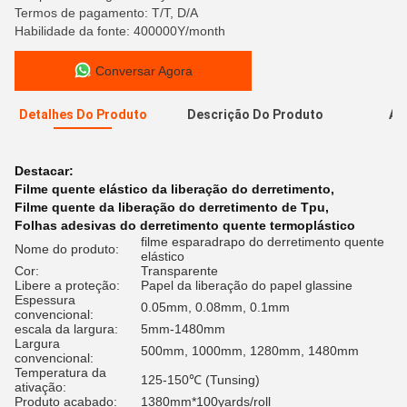
Termos de pagamento: T/T, D/A
Habilidade da fonte: 400000Y/month
Conversar Agora
Detalhes Do Produto
Descrição Do Produto
Av
A
Destacar:
Filme quente elástico da liberação do derretimento
,
Filme quente da liberação do derretimento de Tpu
,
Folhas adesivas do derretimento quente termoplástico
filme esparadrapo do derretimento quente
Nome do produto:
elástico
Cor:
Transparente
Libere a proteção:
Papel da liberação do papel glassine
Espessura
0.05mm, 0.08mm, 0.1mm
convencional:
escala da largura:
5mm-1480mm
Largura
500mm, 1000mm, 1280mm, 1480mm
convencional:
Temperatura da
125-150℃ (Tunsing)
ativação:
Produto acabado:
1380mm*100yards/roll