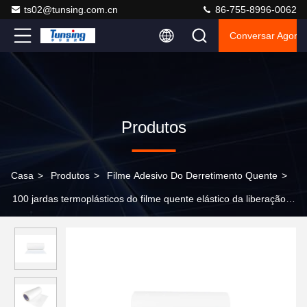
ts02@tunsing.com.cn
86-755-8996-0062
Conversar Agora
Produtos
Casa
>
Produtos
>
Filme Adesivo Do Derretimento Quente
>
100 jardas termoplásticos do filme quente elástico da liberação
do derretimento de Tpu