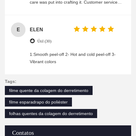
care was put into crafting it. Customer service
was friendly and efficient, ensuring a smooth and
enjoyable shopping experience.
E
ELEN
Útil (30)
1.Smooth peel-off 2- Hot and cold peel-off 3-
Vibrant colors
Tags:
filme quente da colagem do derretimento
filme esparadrapo do poliéster
folhas quentes da colagem do derretimento
Contatos