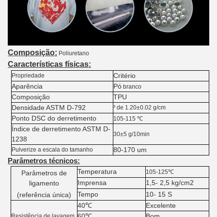
Composição:
Poliuretano
Características físicas:
Critério
Propriedade
Aparência
Pó
branco
Composição
TPU
Densidade ASTM D-792
³ de 1.20±0.02 g/cm
Ponto DSC do derretimento
105-115 ℃
Índice de derretimento ASTM D-
30±5 g/10min
1238
80-170 um
Pulverize a escala do tamanho
Parâmetros técnicos:
Temperatura
105-125℃
Parâmetros de
Imprensa
1,5- 2,5 kg/cm2
ligamento
Tempo
10- 15 S
(referência única)
40℃
Excelente
60℃
Bom
Resistência de lavagem