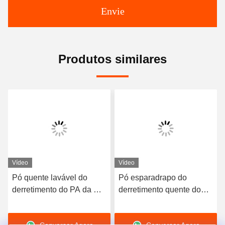
Envie
Produtos similares
Vídeo
Vídeo
Pó quente lavável do
Pó esparadrapo do
derretimento do PA da Co-
derretimento quente do
poliamida branca para a
poliuretano de Tpu do
impressão da
preto de DTF para a
Conversar Agora
Conversar Agora