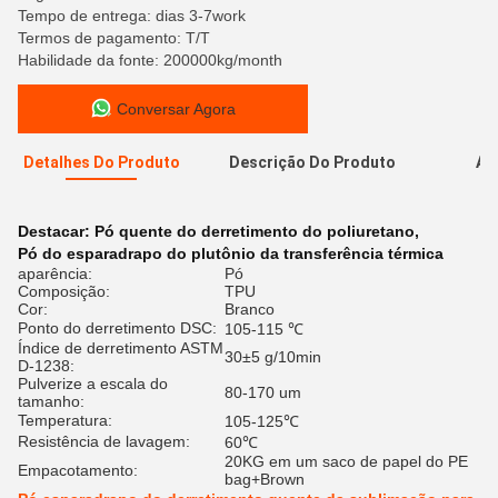
Tempo de entrega: dias 3-7work
Termos de pagamento: T/T
Habilidade da fonte: 200000kg/month
Conversar Agora
Detalhes Do Produto
Descrição Do Produto
Av
A
Destacar:
Pó quente do derretimento do poliuretano
,
Pó do esparadrapo do plutônio da transferência térmica
aparência:
Pó
Composição:
TPU
Cor:
Branco
Ponto do derretimento DSC:
105-115 ℃
Índice de derretimento ASTM
30±5 g/10min
D-1238:
Pulverize a escala do
80-170 um
tamanho:
Temperatura:
105-125℃
Resistência de lavagem:
60℃
20KG em um saco de papel do PE
Empacotamento:
bag+Brown