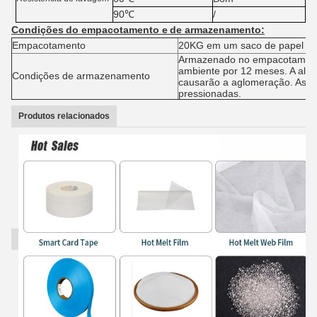
90℃
/
Condições
do empacotamento e
de armazenamento
:
Empacotamento
20KG em um saco de papel d
Armazenado no empacotamento
ambiente por 12 meses. A alta
Condições de armazenamento
causarão a aglomeração. As 
pressionadas.
Produtos relacionados