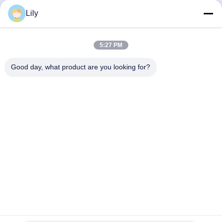
transferência térmica
impressão da
transferência térmica
Lily
5:27 PM
Good day, what product are you looking for?
Shenzhen Tunsing Plastic Products Co., Ltd.
ts02@tunsing.com.cn
86-755-8996-0062
Zona industrial de Tunsing, vila do no. 28 Xiatian, rua de
Longtian, distrito de Pingshan, cidade de Shenzhen,
província de Guangdong, China
Boa qualidade de China Filme adesivo do derretimento
quente Fornecedor. © de Copyright 2018-2026 Shenzhen