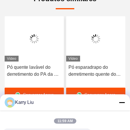
Vídeo
Vídeo
Pó quente lavável do
Pó esparadrapo do
derretimento do PA da Co-
derretimento quente do
poliamida branca para a
poliuretano de Tpu do
impressão da
preto de DTF para a
Conversar Agora
Conversar Agora
transferência térmica
impressão da
transferência térmica
Karry Liu
11:59 AM