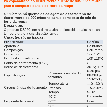
Pó esparadrapo do derretimento quente de 80/200 de mícron
para o composto da tela do forro da roupa
80 mícrons pó quente da colagem do esparadrapo do
derretimento de 200 mícrons para o composto da tela do
forro da roupa
Descrição:
O produto DS220 tem a dureza alta, a elasticidade alta, a baixa
temperatura e a cristalização rápida.
Características físicas:
Propriedade
Critério
Aparência
Pó branco
Composição
Poliuretano
Densidade
³ de 1.21±0.
Escala de derretimento
105-115℃
Ponto do derretimento (DSC)
/
Índice de derretimento
30±5g/10min
0-80 μm
Pulverize a escala do
Especificação
80-200 μm
tamanho
150-250 μm
Temperatura
110-130 ℃
Circunstâncias de ligamento
Pressão
1.5-2.0kg/c
Tempo
5-10S
Excelente
40℃
Propriedade lavável
Bom
60℃
/
90℃