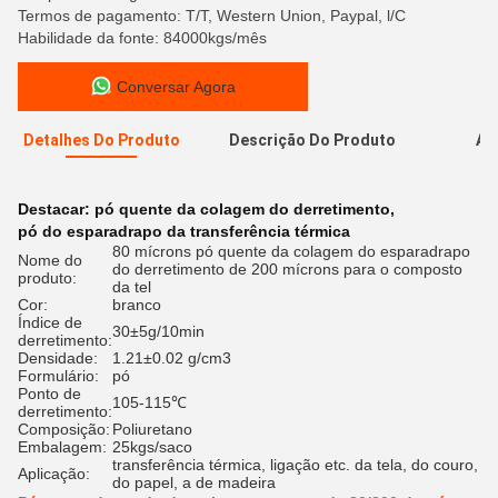
Termos de pagamento: T/T, Western Union, Paypal, l/C
Habilidade da fonte: 84000kgs/mês
Conversar Agora
Detalhes Do Produto
Descrição Do Produto
Av
A
Destacar:
pó quente da colagem do derretimento
,
pó do esparadrapo da transferência térmica
80 mícrons pó quente da colagem do esparadrapo
Nome do
do derretimento de 200 mícrons para o composto
produto:
da tel
Cor:
branco
Índice de
30±5g/10min
derretimento:
Densidade:
1.21±0.02 g/cm3
Formulário:
pó
Ponto de
105-115℃
derretimento:
Composição:
Poliuretano
Embalagem:
25kgs/saco
transferência térmica, ligação etc. da tela, do couro,
Aplicação:
do papel, a de madeira