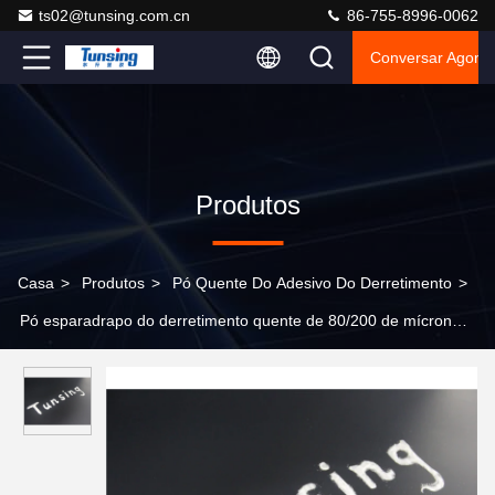
ts02@tunsing.com.cn
86-755-8996-0062
Conversar Agora
Produtos
Casa
>
Produtos
>
Pó Quente Do Adesivo Do Derretimento
>
Pó esparadrapo do derretimento quente de 80/200 de mícron
para o composto da tela do forro da roupa