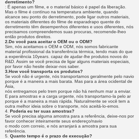
derretimento?
: É apenas um filme, e o material básico é papel da liberação.
Mas o filme é contínuo na temperatura ambiente, quando
alcance seu ponto do derretimento, pode ligar outros materiais,
os materiais diferentes do filme de esparadrapo quente do
derretimento têm desempenhos diferentes e usos diferentes, nós
precisamos compreendemos suas procuras, recomende-lheo
então produtos direitos.
2.Do você para aceitar o OEM ou o ODM?
Sim, nós aceitamos o OEM e ODM, nós somos fabricante
material profissional da transferência térmica, tendo mais do que
a experiência 10years. capaz de ajudar-lhe produtos novos do
R&D. Assim se você precisa de ligar alguns materiais especiais,
por favor não hesite deixar-nos saber.
3.How você transporta os produtos?
Se você não é urgente, nós transportamos geralmente pelo navio
porque é a maneira a mais barata. Mas para a área ocidental de
Ásia,
nós entregamos pelo trem porque não há nenhum mar a enviar.
E para amostras e a carga urgente, nós transportamo-la pelo ar
porque é a maneira a mais rápida. Naturalmente se você tem a
outra melhor ideia sobre o transporte, nós aceitá-lo-emos.
4.
Poderia eu ter suas amostras?
Se você precisa alguma amostra para a referência, deixe-nos por
favor conhecer inteiramente seus endereço/navio
o modo com correio, e nós arranjará a amostra para sua
referência.
5.
Quanto tempo é o prazo de execução?