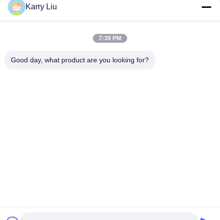
Karry Liu
7:39 PM
Good day, what product are you looking for?
Shenzhen Tunsing Plastic Products Co., Ltd.
ts02@tunsing.com.cn
86-755-8996-0062
Zona industrial de Tunsing, vila do no. 28 Xiatian, rua de
Longtian, distrito de Pingshan, cidade de Shenzhen,
província de Guangdong, China
Boa qualidade de China Filme adesivo do derretimento
quente Fornecedor. © de Copyright 2018-2026 Shenzhen
Tunsing Plastic Products Co., Ltd. . Todos os direitos