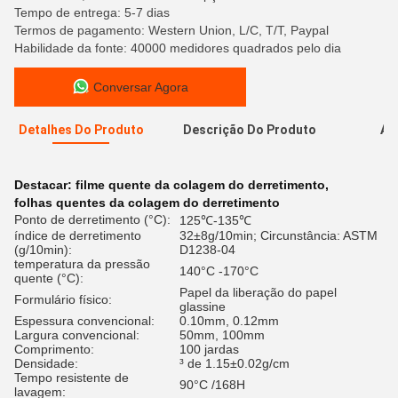
Tempo de entrega: 5-7 dias
Termos de pagamento: Western Union, L/C, T/T, Paypal
Habilidade da fonte: 40000 medidores quadrados pelo dia
Conversar Agora
Detalhes Do Produto
Descrição Do Produto
Av
A
Destacar:
filme quente da colagem do derretimento
,
folhas quentes da colagem do derretimento
Ponto de derretimento (°C):
125℃-135℃
índice de derretimento
32±8g/10min; Circunstância: ASTM
(g/10min):
D1238-04
temperatura da pressão
140°C -170°C
quente (°C):
Papel da liberação do papel
Formulário físico:
glassine
Espessura convencional:
0.10mm, 0.12mm
Largura convencional:
50mm, 100mm
Comprimento:
100 jardas
Densidade:
³ de 1.15±0.02g/cm
Tempo resistente de
90°C /168H
lavagem: