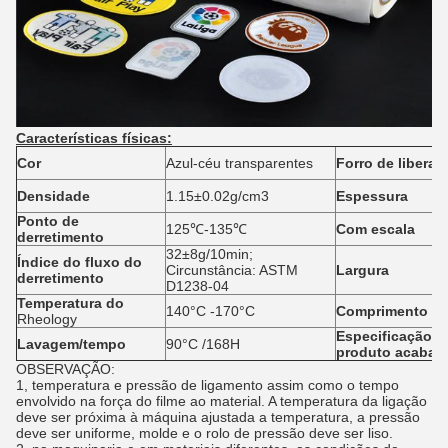
Características físicas:
Cor
Azul-céu transparentes
Forro de liberaç
Densidade
1.15±0.02g/cm3
Espessura
Ponto de
125℃-135℃
Com escala
derretimento
32±8g/10min;
Índice do fluxo do
Circunstância: ASTM
Largura
derretimento
D1238-04
Temperatura do
140°C -170°C
Comprimento
Rheology
Especificação d
Lavagem/tempo
90°C /168H
produto acabad
OBSERVAÇÃO:
1, temperatura e pressão de ligamento assim como o tempo
envolvido na força do filme ao material. A temperatura da ligação
deve ser próxima à máquina ajustada a temperatura, a pressão
deve ser uniforme, molde e o rolo de pressão deve ser liso.