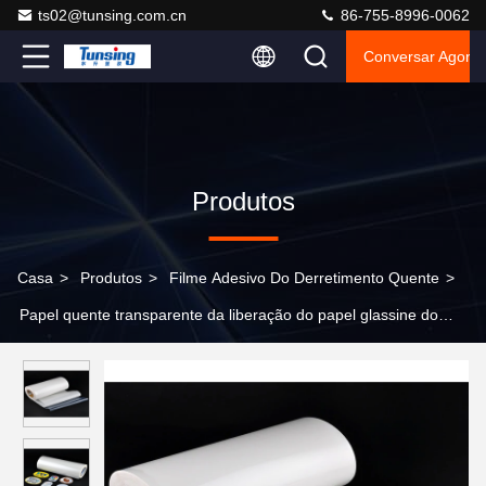
ts02@tunsing.com.cn
86-755-8996-0062
Conversar Agora
Produtos
Casa
>
Produtos
>
Filme Adesivo Do Derretimento Quente
>
Papel quente transparente da liberação do papel glassine do
filme esparadrapo do derretimento para bens ostentando da
roupa