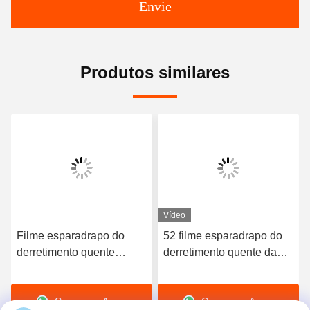
Envie
Produtos similares
Vídeo
Filme esparadrapo do
52 filme esparadrapo do
derretimento quente
derretimento quente da
elástico de alta qualidade
dureza TPU da costa A
do poliuretano 3412
para o roupa interior sem
Conversar Agora
Conversar Agora
emenda