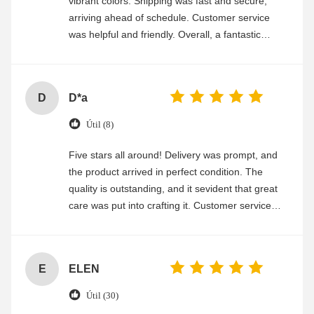
vibrant colors. Shipping was fast and secure,
arriving ahead of schedule. Customer service
was helpful and friendly. Overall, a fantastic
experience
D
D*a
Útil (8)
Five stars all around! Delivery was prompt, and
the product arrived in perfect condition. The
quality is outstanding, and it sevident that great
care was put into crafting it. Customer service
was friendly and efficient, ensuring a smooth and
enjoyable shopping experience.
E
ELEN
Útil (30)