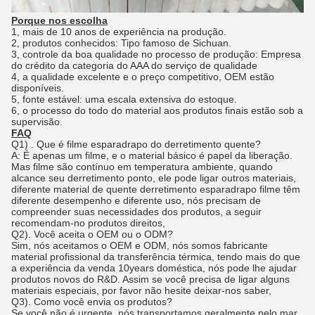
Porque nos escolha
1, mais de 10 anos de experiência na produção.
2, produtos conhecidos: Tipo famoso de Sichuan.
3, controle da boa qualidade no processo de produção: Empresa
do crédito da categoria do AAA do serviço de qualidade
4, a qualidade excelente e o preço competitivo, OEM estão
disponíveis.
5, fonte estável: uma escala extensiva do estoque.
6, o processo do todo do material aos produtos finais estão sob a
supervisão.
FAQ
Q1)
. Que é filme esparadrapo do derretimento quente?
A: É apenas um filme, e o material básico é papel da liberação.
Mas filme são contínuo em temperatura ambiente, quando
alcance seu derretimento ponto, ele pode ligar outros materiais,
diferente material de quente derretimento esparadrapo filme têm
diferente desempenho e diferente uso, nós precisam de
compreender suas necessidades dos produtos, a seguir
recomendam-no produtos direitos,
Q2). Você aceita o OEM ou o ODM?
Sim, nós aceitamos o OEM e ODM, nós somos fabricante
material profissional da transferência térmica, tendo mais do que
a experiência da venda 10years doméstica, nós pode lhe ajudar
produtos novos do R&D. Assim se você precisa de ligar alguns
materiais especiais, por favor não hesite deixar-nos saber,
Q3). Como você envia os produtos?
Se você não é urgente, nós transportamos geralmente pelo mar