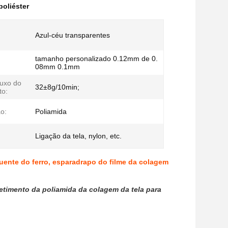
poliéster
Azul-céu transparentes
tamanho personalizado 0.12mm de 0.
:
08mm 0.1mm
luxo do
32±8g/10min;
to:
o:
Poliamida
Ligação da tela, nylon, etc.
uente do ferro, esparadrapo do filme da colagem
etimento da poliamida da colagem da tela para