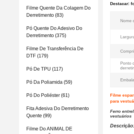
Destacar:
f
Filme Quente Da Colagem Do
Derretimento
(83)
Nome d
Pó Quente Do Adesivo Do
Derretimento
(375)
Largur
Filme De Transferência De
Compri
DTF
(179)
Ponto 
derreti
Pó De TPU
(117)
Embal
Pó Da Poliamida
(59)
Pó Do Poliéster
(61)
Filme espar
para vestuá
Fita Adesiva Do Derretimento
Ferro entre
Quente
(99)
vestuários
Descrição
Filme Do ANIMAL DE