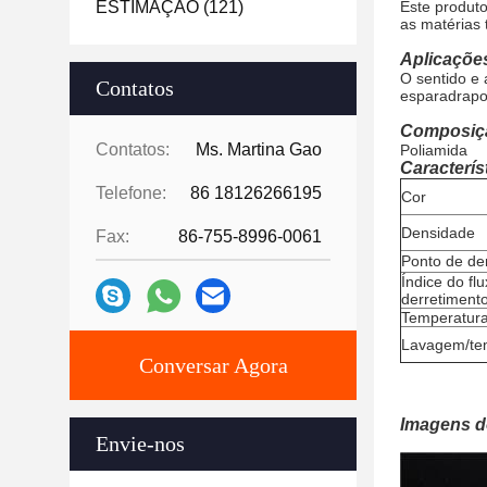
ESTIMAÇÃO
(121)
Este produto
as matérias 
Aplicaçõe
O sentido e 
Contatos
esparadrapo
Composiç
Contatos:
Ms. Martina Gao
Poliamida
Característ
Telefone:
86 18126266195
Cor
Densidade
Fax:
86-755-8996-0061
Ponto de de
Índice do fl
derretiment
Temperatura
Lavagem/t
Conversar Agora
Imagens d
Envie-nos