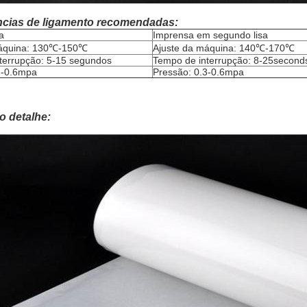
ncias de ligamento recomendadas:
a
Imprensa em segundo lisa
máquina: 130℃-150℃
Ajuste da máquina: 140℃-170℃
terrupção: 5-15 segundos
Tempo de interrupção: 8-25second
3-0.6mpa
Pressão: 0.3-0.6mpa
o detalhe: