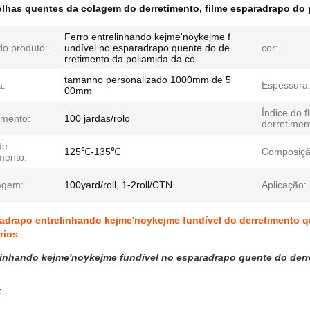
olhas quentes da colagem do derretimento
,
filme esparadrapo do 
Ferro entrelinhando kejme'noykejme f
o produto:
undível no esparadrapo quente do de
cor:
rretimento da poliamida da co
tamanho personalizado 1000mm de 5
a:
Espessura
00mm
Índice do f
mento:
100 jardas/rolo
derretimen
de
125℃-135℃
Composiçã
mento:
agem:
100yard/roll, 1-2roll/CTN
Aplicação:
adrapo entrelinhando kejme'noykejme fundível do derretimento q
rios
linhando kejme'noykejme fundível no esparadrapo quente do derr
: