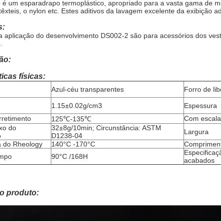
 é um esparadrapo termoplástico, apropriado para a vasta gama de ma
têxteis, o nylon etc. Estes aditivos da lavagem excelente da exibição ad
s:
a aplicação do desenvolvimento DS002-2 são para acessórios dos vest
.
ão:
icas físicas:
Azul-céu transparentes
Forro de li
1.15±0.02g/cm3
Espessura
rretimento
Com escala
125℃-135℃
uxo do
32±8g/10min; Circunstância: ASTM
Largura
o
D1238-04
 do Rheology
140°C -170°C
Comprimen
Especificaç
empo
90°C /168H
acabados
o produto: