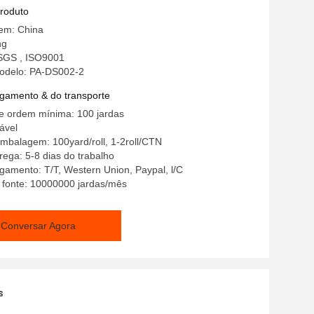
po do filme da colagem para vestuários
produto
gem: China
ng
 SGS , ISO9001
odelo: PA-DS002-2
gamento & do transporte
e ordem mínima: 100 jardas
ável
mbalagem: 100yard/roll, 1-2roll/CTN
ega: 5-8 dias do trabalho
amento: T/T, Western Union, Paypal, l/C
 fonte: 10000000 jardas/mês
Conversar Agora
s