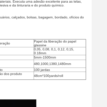
teriais. Executa uma adesão excelente para as telas,
esiva e da tinturaria e do produto químico.
uários, calçados, bolsas, bagagem, bordado, ofícios do
Papel da liberação do papel
beração
glassine
0,05, 0,08, 0,1, 0,12, 0,15,
0.18mm
5mm-1500mm
480,1000,1380,1480mm
to
100 jardas
ão dos produto
48cm*100yards/roll