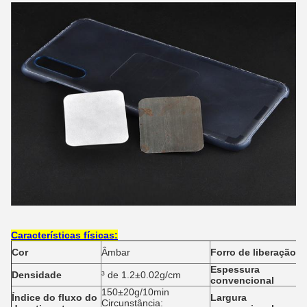
Características físicas:
Cor
Âmbar
Forro de liberação
Espessura
Densidade
³ de 1.2±0.02g/cm
convencional
150±20g/10min
Índice do fluxo do
Largura
Circunstância: