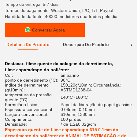
Tempo de entrega: 5-7 dias
Termos de pagamento: Western Union, L/C, T/T, Paypal
Habilidade da fonte: 40000 medidores quadrados pelo dia
Conversar Agora
Detalhes Do Produto
Descrição Do Produto
Av
A
Destacar:
filme quente da colagem do derretimento
,
filme esparadrapo do poliéster
Cor:
ambarino
ponto de derretimento (°C):
90°C
índice de derretimento
150±20g/10min; Circunstância:
(g/10min):
ASTMD1238-04
temperatura da pressão
140°C -160°C
quente (°C):
Formulário físico:
Papel da liberação do papel glassine
Espessura convencional:
0.08mm, 0.10mm
Largura convencional:
610mm, 1380mm
Comprimento:
100 jardas
Densidade:
³ de 1.2±0.02g/cm
Espessura quente do filme esparadrapo 615 0.1mm do
derretimento do poliéster do ANIMAL DE ESTIMAÇÃO e do