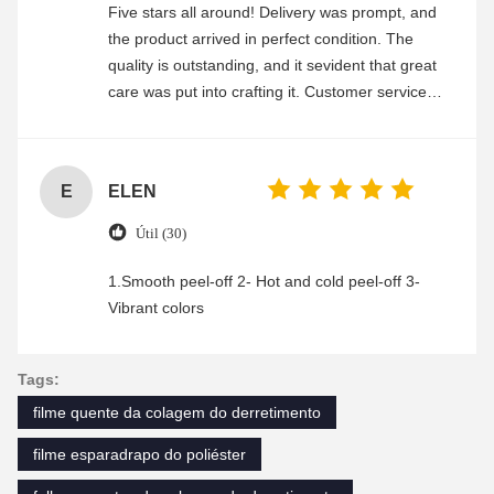
Five stars all around! Delivery was prompt, and
the product arrived in perfect condition. The
quality is outstanding, and it sevident that great
care was put into crafting it. Customer service
was friendly and efficient, ensuring a smooth and
enjoyable shopping experience.
E
ELEN
Útil (30)
1.Smooth peel-off 2- Hot and cold peel-off 3-
Vibrant colors
Tags:
filme quente da colagem do derretimento
filme esparadrapo do poliéster