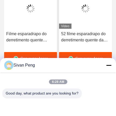
Vídeo
Filme esparadrapo do
52 filme esparadrapo do
derretimento quente
derretimento quente da
elástico de alta qualidade
dureza TPU da costa A
do poliuretano 3412
para o roupa interior sem
Conversar Agora
Conversar Agora
emenda
Sivan Peng
6:28 AM
Good day, what product are you looking for?
Shenzhen Tunsing Plastic Products Co., Ltd.
ts02@tunsing.com.cn