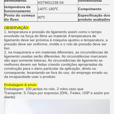
derretimento
convencional
ASTMD1238-04
temperatura de
140℃-180℃
Comprimento
funcionamento
Ponto do começo
Especificação dos
90℃
do fluxo
produto acabados
OBSERVAÇÃO:
1, temperatura e pressão de ligamento assim como o tempo
envolvido na força do filme ao material. A temperatura de
ligamento deve ser próxima à máquina ajustou a temperatura, a
pressão deve ser uniforme, molde e o rolo de pressão deve ser
liso.
2, na maquinaria e em materiais diferentes, as circunstâncias de
ligamento usadas serão diferentes. As circunstâncias marcaram
são aqui somente básicas. As circunstâncias de ligamento as
melhores devem ser feitas criando condições apropriadas da
construção para o dano particular da aplicação, direto ou
consequente, levantando-se fora do uso, do emprego errado ou
da incapacidade usar o produto.
Embalagem & envio:
Embalagem: 100 jardas no rolo, 2 rolos caso que
Transporte: 5-7days por expresso (DHL, Fedex, USP e assim por
diante)