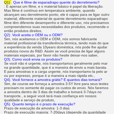
Q1)
. Que é filme de esparadrapo quente do derretimento?
: É apenas um filme, e o material básico é papel da liberação.
Mas filme é contínuo em temperatura ambiente, quando
alcançam seu derretimento ponto, ele é capaz para se ligar outro
material, diferente material de quente derretimento esparadrapo
filme têm diferente desempenho e diferente uso, nós precisamos
compreendemos suas necessidades dos produtos, recomende-o
então produtos direitos,
Q2). Você aceita o OEM ou o ODM?
Sim, nós aceitamos o OEM e ODM, nós somos fabricante
material profissional da transferência térmica, tendo mais do que
a experiência da venda 10years doméstica, nós pode lhe ajudar
produtos novos do R&D. Assim se você precisa de ligar alguns
materiais especiais, por favor não hesite deixar-nos saber,
Q3). Como você envia os produtos?
Se você não é urgente, nós transportamos geralmente pelo mar
na grande quantidade, que é a maneira de envio a mais barata.
E para amostras e a carga urgente, nós transportamo-la pelo ar
ou por expresso, porque é a maneira a mais rápida etc.,
Q4). Você fornece a amostra grátis? E quantos dias tomará?
Sim, de course.we forneça a amostra 3-5Y livre para seus testes
precisam-no somente de pagar os custos de envio. Nós faremos
a amostra dentro de 3 dias de trabalho e tomará 3-7days no
transporte., a seguir você terá mais confiança em nossos
qualidade e serviço de produto,
Q5). Quanto tempo é o prazo de execução?
Prazo de execução da amostra: 1-3 dias
Prazo de execução maioria: 7-20days (depende da quantidade