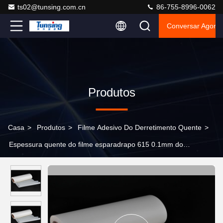
ts02@tunsing.com.cn
86-755-8996-0062
Conversar Agora
Produtos
Casa
>
Produtos
>
Filme Adesivo Do Derretimento Quente
>
Espessura quente do filme esparadrapo 615 0.1mm do
derretimento do poliéster do ANIMAL DE ESTIMAÇÃO e do metal
do PVC