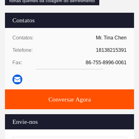
folhas quentes da colagem do derretimento
Contatos
Contatos:
Mr. Tina Chen
Telefone:
18138215391
Fax:
86-755-8996-0061
Conversar Agora
Envie-nos